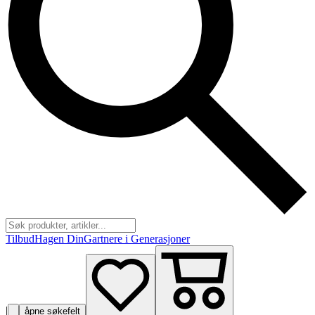
Tilbud
Hagen Din
Gartnere i Generasjoner
|
åpne søkefelt