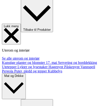
Lukk meny
Tilbake til Produkter
Uterom og interiør
Se alle uterom og interiør
Kunstige planter og blomster
17. mai
Servering og borddekking
Utetepper
Lykter og lysestaker
Hagepynt
Påskepynt
Vannspeil
Pergola
Puter, pledd og tepper
Kubbelys
Mat og Drikke