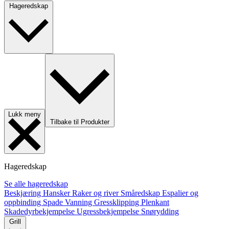
Hageredskap
Lukk meny
Tilbake til Produkter
Hageredskap
Se alle hageredskap
Beskjæring
Hansker
Raker og river
Småredskap
Espalier og
oppbinding
Spade
Vanning
Gressklipping
Plenkant
Skadedyrbekjempelse
Ugressbekjempelse
Snørydding
Grill