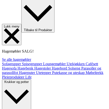
Lukk meny
Tilbake til Produkter
Hagemøbler
SALG!
Se alle hagemøbler
Sofagrupper
Spisegrupper
Loungemøbler
Utekjøkken
Cafésett
Hagesofa
Hagebenk
Hagestoler
Hagebord
Solseng
Parasoller og
parasollfot
Hageputer
Utetepper
Putekasse og uteskap
Møbeltrekk
Pleieprodukter
Life
Krukker og potter