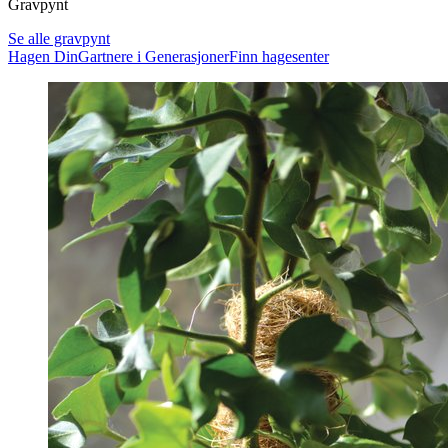
Gravpynt
Se alle gravpynt
Hagen Din
Gartnere i Generasjoner
Finn hagesenter