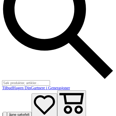
Tilbud
Hagen Din
Gartnere i Generasjoner
|
åpne søkefelt