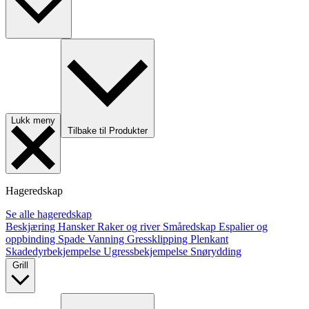
Lukk meny
Tilbake til Produkter
Hageredskap
Se alle hageredskap
Beskjæring
Hansker
Raker og river
Småredskap
Espalier og
oppbinding
Spade
Vanning
Gressklipping
Plenkant
Skadedyrbekjempelse
Ugressbekjempelse
Snørydding
Grill