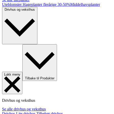
Uteblomster
Hageplanter flerårige
30-50%
Middelhavsplanter
Drivhus og veksthus
Lukk meny
Tilbake til Produkter
Drivhus og veksthus
Se alle drivhus og veksthus
Drivhus
Lite drivhus
Tilbehør drivhus