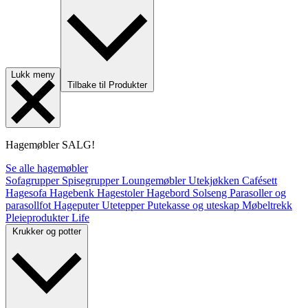
Lukk meny
Tilbake til Produkter
Hagemøbler
SALG!
Se alle hagemøbler
Sofagrupper
Spisegrupper
Loungemøbler
Utekjøkken
Cafésett
Hagesofa
Hagebenk
Hagestoler
Hagebord
Solseng
Parasoller og
parasollfot
Hageputer
Utetepper
Putekasse og uteskap
Møbeltrekk
Pleieprodukter
Life
Krukker og potter