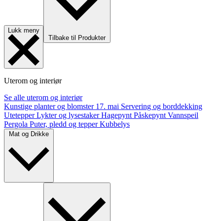
Lukk meny
Tilbake til Produkter
Uterom og interiør
Se alle uterom og interiør
Kunstige planter og blomster
17. mai
Servering og borddekking
Utetepper
Lykter og lysestaker
Hagepynt
Påskepynt
Vannspeil
Pergola
Puter, pledd og tepper
Kubbelys
Mat og Drikke