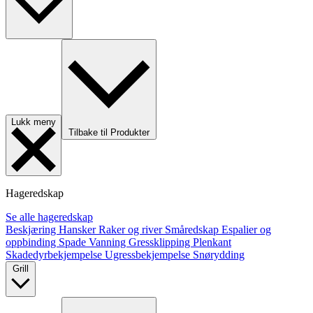
Lukk meny
Tilbake til Produkter
Hageredskap
Se alle hageredskap
Beskjæring
Hansker
Raker og river
Småredskap
Espalier og
oppbinding
Spade
Vanning
Gressklipping
Plenkant
Skadedyrbekjempelse
Ugressbekjempelse
Snørydding
Grill