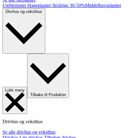
Uteblomster
Hageplanter flerårige
30-50%
Middelhavsplanter
Drivhus og veksthus
Lukk meny
Tilbake til Produkter
Drivhus og veksthus
Se alle drivhus og veksthus
Drivhus
Lite drivhus
Tilbehør drivhus