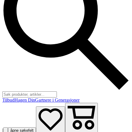
Tilbud
Hagen Din
Gartnere i Generasjoner
|
åpne søkefelt