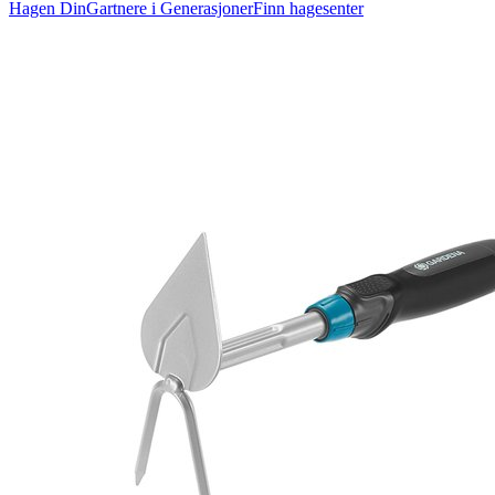
Hagen Din
Gartnere i Generasjoner
Finn hagesenter