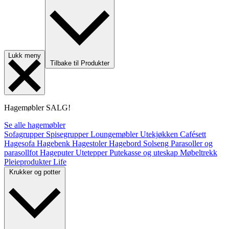
Lukk meny
Tilbake til Produkter
Hagemøbler
SALG!
Se alle hagemøbler
Sofagrupper
Spisegrupper
Loungemøbler
Utekjøkken
Cafésett
Hagesofa
Hagebenk
Hagestoler
Hagebord
Solseng
Parasoller og
parasollfot
Hageputer
Utetepper
Putekasse og uteskap
Møbeltrekk
Pleieprodukter
Life
Krukker og potter