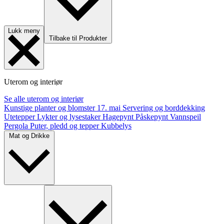
Lukk meny
Tilbake til Produkter
Uterom og interiør
Se alle uterom og interiør
Kunstige planter og blomster
17. mai
Servering og borddekking
Utetepper
Lykter og lysestaker
Hagepynt
Påskepynt
Vannspeil
Pergola
Puter, pledd og tepper
Kubbelys
Mat og Drikke