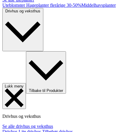
Uteblomster
Hageplanter flerårige
30-50%
Middelhavsplanter
Drivhus og veksthus
Lukk meny
Tilbake til Produkter
Drivhus og veksthus
Se alle drivhus og veksthus
Drivhus
Lite drivhus
Tilbehør drivhus