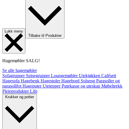
Lukk meny
Tilbake til Produkter
Hagemøbler
SALG!
Se alle hagemøbler
Sofagrupper
Spisegrupper
Loungemøbler
Utekjøkken
Cafésett
Hagesofa
Hagebenk
Hagestoler
Hagebord
Solseng
Parasoller og
parasollfot
Hageputer
Utetepper
Putekasse og uteskap
Møbeltrekk
Pleieprodukter
Life
Krukker og potter