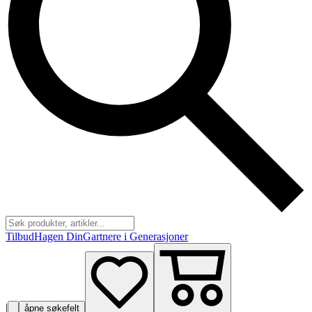
Tilbud
Hagen Din
Gartnere i Generasjoner
|
åpne søkefelt