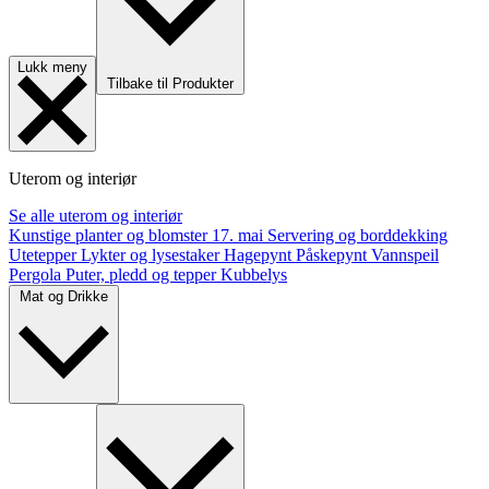
Lukk meny
Tilbake til Produkter
Uterom og interiør
Se alle uterom og interiør
Kunstige planter og blomster
17. mai
Servering og borddekking
Utetepper
Lykter og lysestaker
Hagepynt
Påskepynt
Vannspeil
Pergola
Puter, pledd og tepper
Kubbelys
Mat og Drikke