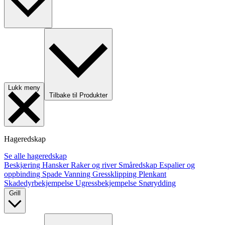
Lukk meny
Tilbake til Produkter
Hageredskap
Se alle hageredskap
Beskjæring
Hansker
Raker og river
Småredskap
Espalier og
oppbinding
Spade
Vanning
Gressklipping
Plenkant
Skadedyrbekjempelse
Ugressbekjempelse
Snørydding
Grill