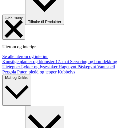
Lukk meny
Tilbake til Produkter
Uterom og interiør
Se alle uterom og interiør
Kunstige planter og blomster
17. mai
Servering og borddekking
Utetepper
Lykter og lysestaker
Hagepynt
Påskepynt
Vannspeil
Pergola
Puter, pledd og tepper
Kubbelys
Mat og Drikke