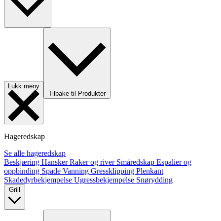
Lukk meny
Tilbake til Produkter
Hageredskap
Se alle hageredskap
Beskjæring
Hansker
Raker og river
Småredskap
Espalier og
oppbinding
Spade
Vanning
Gressklipping
Plenkant
Skadedyrbekjempelse
Ugressbekjempelse
Snørydding
Grill