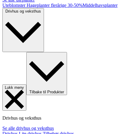
Uteblomster
Hageplanter flerårige
30-50%
Middelhavsplanter
Drivhus og veksthus
Lukk meny
Tilbake til Produkter
Drivhus og veksthus
Se alle drivhus og veksthus
Drivhus
Lite drivhus
Tilbehør drivhus