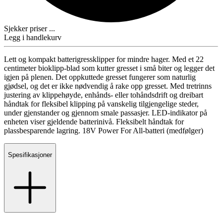
Sjekker priser ...
Legg i handlekurv
Lett og kompakt batterigressklipper for mindre hager. Med et 22
centimeter bioklipp-blad som kutter gresset i små biter og legger det
igjen på plenen. Det oppkuttede gresset fungerer som naturlig
gjødsel, og det er ikke nødvendig å rake opp gresset. Med tretrinns
justering av klippehøyde, enhånds- eller tohåndsdrift og dreibart
håndtak for fleksibel klipping på vanskelig tilgjengelige steder,
under gjenstander og gjennom smale passasjer. LED-indikator på
enheten viser gjeldende batterinivå. Fleksibelt håndtak for
plassbesparende lagring. 18V Power For All-batteri (medfølger)
Spesifikasjoner