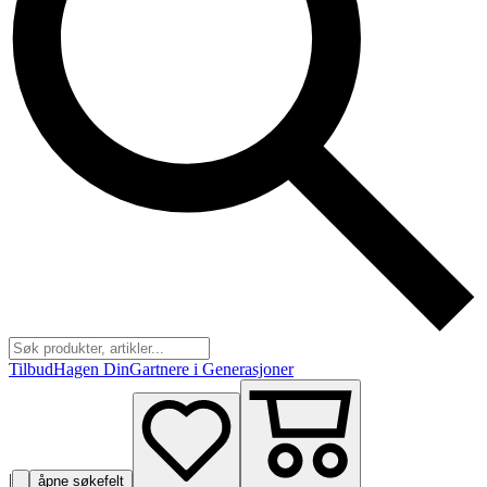
Tilbud
Hagen Din
Gartnere i Generasjoner
|
åpne søkefelt