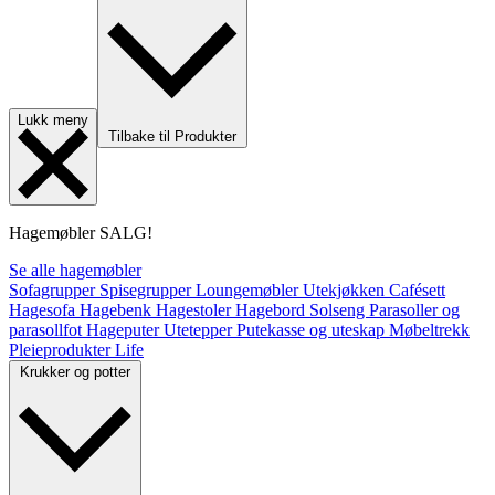
Lukk meny
Tilbake til Produkter
Hagemøbler
SALG!
Se alle hagemøbler
Sofagrupper
Spisegrupper
Loungemøbler
Utekjøkken
Cafésett
Hagesofa
Hagebenk
Hagestoler
Hagebord
Solseng
Parasoller og
parasollfot
Hageputer
Utetepper
Putekasse og uteskap
Møbeltrekk
Pleieprodukter
Life
Krukker og potter