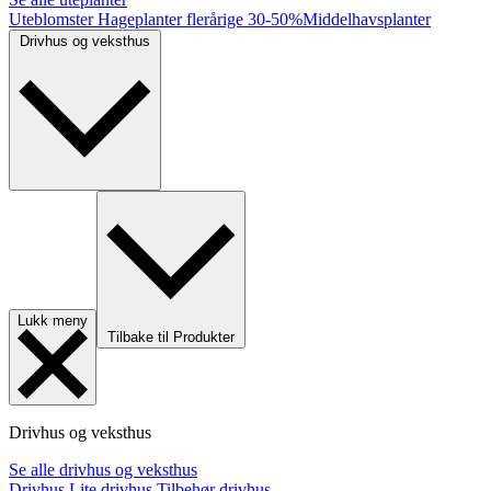
Uteblomster
Hageplanter flerårige
30-50%
Middelhavsplanter
Drivhus og veksthus
Lukk meny
Tilbake til Produkter
Drivhus og veksthus
Se alle drivhus og veksthus
Drivhus
Lite drivhus
Tilbehør drivhus