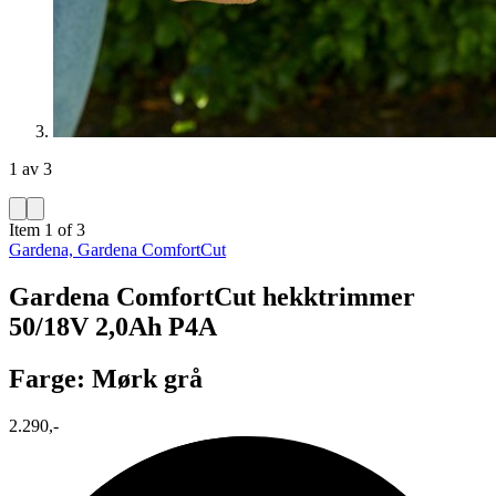
1 av 3
Item 1 of 3
Gardena, Gardena ComfortCut
Gardena ComfortCut hekktrimmer
50/18V 2,0Ah P4A
Farge: Mørk grå
2.290,-