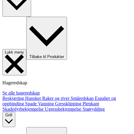
Lukk meny
Tilbake til Produkter
Hageredskap
Se alle hageredskap
Beskjæring
Hansker
Raker og river
Småredskap
Espalier og
oppbinding
Spade
Vanning
Gressklipping
Plenkant
Skadedyrbekjempelse
Ugressbekjempelse
Snørydding
Grill