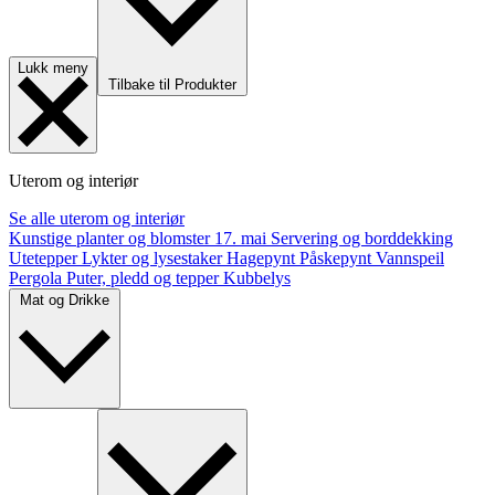
Lukk meny
Tilbake til Produkter
Uterom og interiør
Se alle uterom og interiør
Kunstige planter og blomster
17. mai
Servering og borddekking
Utetepper
Lykter og lysestaker
Hagepynt
Påskepynt
Vannspeil
Pergola
Puter, pledd og tepper
Kubbelys
Mat og Drikke