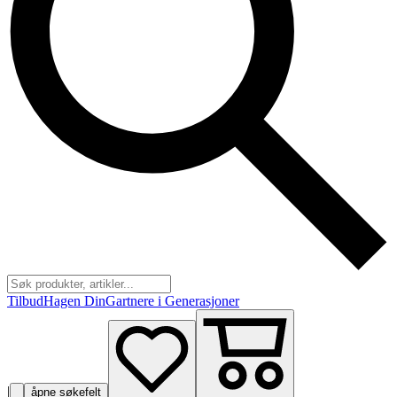
Tilbud
Hagen Din
Gartnere i Generasjoner
|
åpne søkefelt