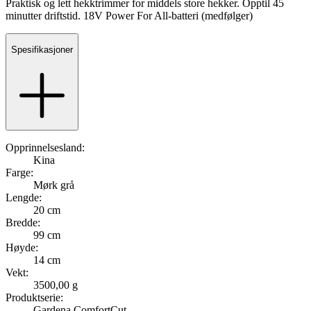
Praktisk og lett hekktrimmer for middels store hekker. Opptil 45
minutter driftstid. 18V Power For All-batteri (medfølger)
Spesifikasjoner
Opprinnelsesland:
Kina
Farge:
Mørk grå
Lengde:
20 cm
Bredde:
99 cm
Høyde:
14 cm
Vekt:
3500,00 g
Produktserie:
Gardena ComfortCut