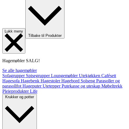
Lukk meny
Tilbake til Produkter
Hagemøbler
SALG!
Se alle hagemøbler
Sofagrupper
Spisegrupper
Loungemøbler
Utekjøkken
Cafésett
Hagesofa
Hagebenk
Hagestoler
Hagebord
Solseng
Parasoller og
parasollfot
Hageputer
Utetepper
Putekasse og uteskap
Møbeltrekk
Pleieprodukter
Life
Krukker og potter