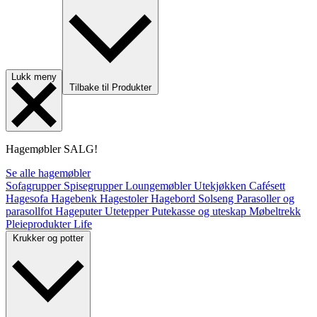
Lukk meny
Tilbake til Produkter
Hagemøbler
SALG!
Se alle hagemøbler
Sofagrupper
Spisegrupper
Loungemøbler
Utekjøkken
Cafésett
Hagesofa
Hagebenk
Hagestoler
Hagebord
Solseng
Parasoller og
parasollfot
Hageputer
Utetepper
Putekasse og uteskap
Møbeltrekk
Pleieprodukter
Life
Krukker og potter