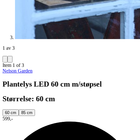
1 av 3
Item 1 of 3
Nelson Garden
Plantelys LED 60 cm m/støpsel
Størrelse: 60 cm
60 cm
85 cm
599,-