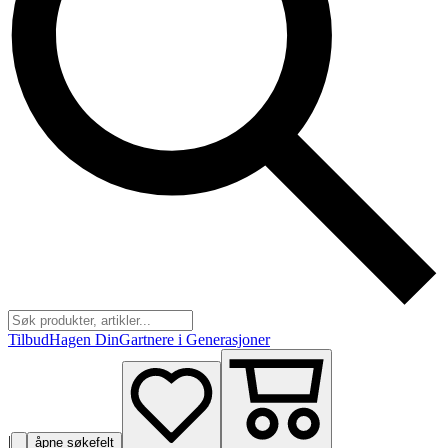
Tilbud
Hagen Din
Gartnere i Generasjoner
|
åpne søkefelt