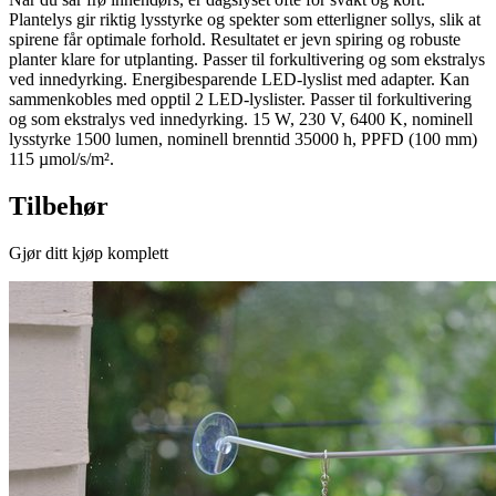
Plantelys gir riktig lysstyrke og spekter som etterligner sollys, slik at
spirene får optimale forhold. Resultatet er jevn spiring og robuste
planter klare for utplanting. Passer til forkultivering og som ekstralys
ved innedyrking. Energibesparende LED-lyslist med adapter. Kan
sammenkobles med opptil 2 LED-lyslister. Passer til forkultivering
og som ekstralys ved innedyrking. 15 W, 230 V, 6400 K, nominell
lysstyrke 1500 lumen, nominell brenntid 35000 h, PPFD (100 mm)
115 µmol/s/m².
Tilbehør
Gjør ditt kjøp komplett