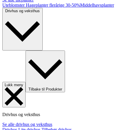
Uteblomster
Hageplanter flerårige
30-50%
Middelhavsplanter
Drivhus og veksthus
Lukk meny
Tilbake til Produkter
Drivhus og veksthus
Se alle drivhus og veksthus
Drivhus
Lite drivhus
Tilbehør drivhus