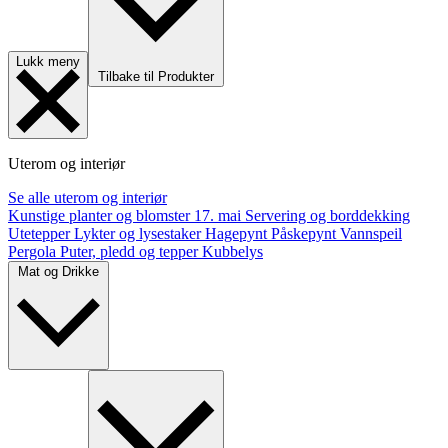
Lukk meny
Tilbake til Produkter
Uterom og interiør
Se alle uterom og interiør
Kunstige planter og blomster
17. mai
Servering og borddekking
Utetepper
Lykter og lysestaker
Hagepynt
Påskepynt
Vannspeil
Pergola
Puter, pledd og tepper
Kubbelys
Mat og Drikke