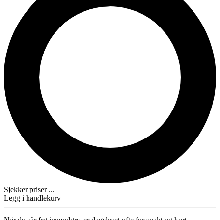
Sjekker priser ...
Legg i handlekurv
Når du sår frø innendørs, er dagslyset ofte for svakt og kort.