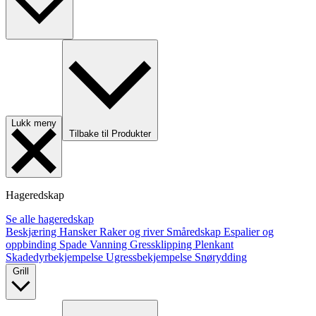
Lukk meny
Tilbake til Produkter
Hageredskap
Se alle hageredskap
Beskjæring
Hansker
Raker og river
Småredskap
Espalier og
oppbinding
Spade
Vanning
Gressklipping
Plenkant
Skadedyrbekjempelse
Ugressbekjempelse
Snørydding
Grill