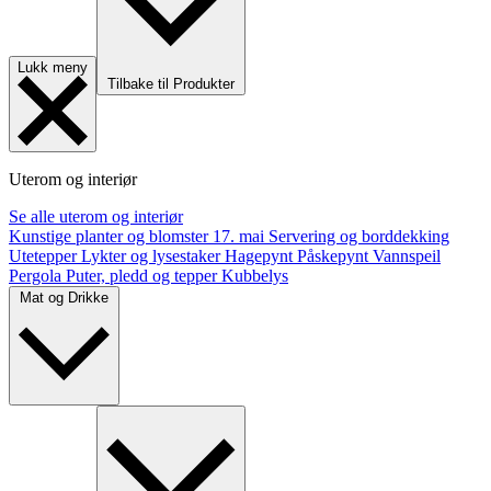
Lukk meny
Tilbake til Produkter
Uterom og interiør
Se alle uterom og interiør
Kunstige planter og blomster
17. mai
Servering og borddekking
Utetepper
Lykter og lysestaker
Hagepynt
Påskepynt
Vannspeil
Pergola
Puter, pledd og tepper
Kubbelys
Mat og Drikke