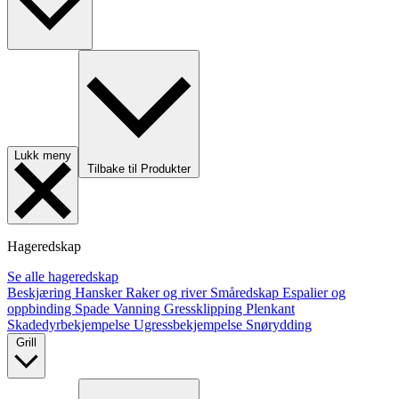
Lukk meny
Tilbake til Produkter
Hageredskap
Se alle hageredskap
Beskjæring
Hansker
Raker og river
Småredskap
Espalier og
oppbinding
Spade
Vanning
Gressklipping
Plenkant
Skadedyrbekjempelse
Ugressbekjempelse
Snørydding
Grill