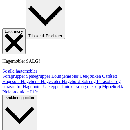
Lukk meny
Tilbake til Produkter
Hagemøbler
SALG!
Se alle hagemøbler
Sofagrupper
Spisegrupper
Loungemøbler
Utekjøkken
Cafésett
Hagesofa
Hagebenk
Hagestoler
Hagebord
Solseng
Parasoller og
parasollfot
Hageputer
Utetepper
Putekasse og uteskap
Møbeltrekk
Pleieprodukter
Life
Krukker og potter