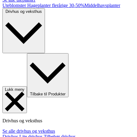
Uteblomster
Hageplanter flerårige
30-50%
Middelhavsplanter
Drivhus og veksthus
Lukk meny
Tilbake til Produkter
Drivhus og veksthus
Se alle drivhus og veksthus
Drivhus
Lite drivhus
Tilbehør drivhus