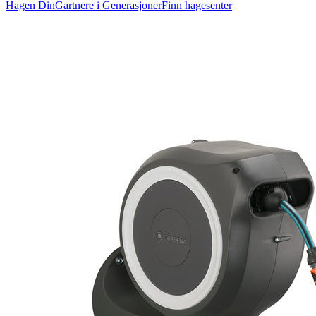
Hagen Din
Gartnere i Generasjoner
Finn hagesenter