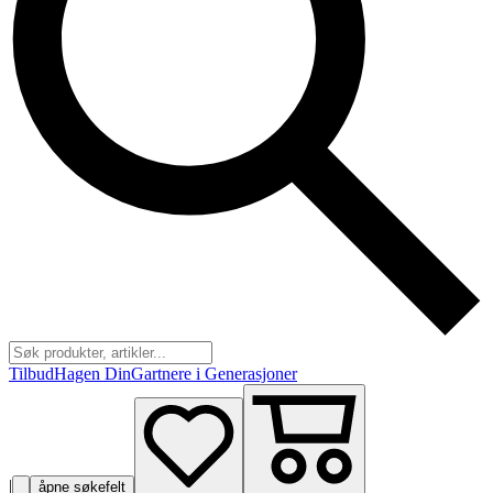
Tilbud
Hagen Din
Gartnere i Generasjoner
|
åpne søkefelt