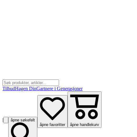
Tilbud
Hagen Din
Gartnere i Generasjoner
|
åpne søkefelt
åpne favoritter
åpne handlekurv