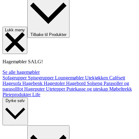
Lukk meny
Tilbake til Produkter
Hagemøbler
SALG!
Se alle hagemøbler
Sofagrupper
Spisegrupper
Loungemøbler
Utekjøkken
Cafésett
Hagesofa
Hagebenk
Hagestoler
Hagebord
Solseng
Parasoller og
parasollfot
Hageputer
Utetepper
Putekasse og uteskap
Møbeltrekk
Pleieprodukter
Life
Dyrke selv