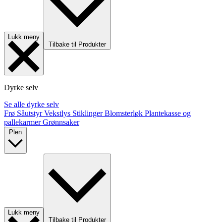
Lukk meny
Tilbake til Produkter
Dyrke selv
Se alle dyrke selv
Frø
Såutstyr
Vekstlys
Stiklinger
Blomsterløk
Plantekasse og
pallekarmer
Grønnsaker
Plen
Lukk meny
Tilbake til Produkter