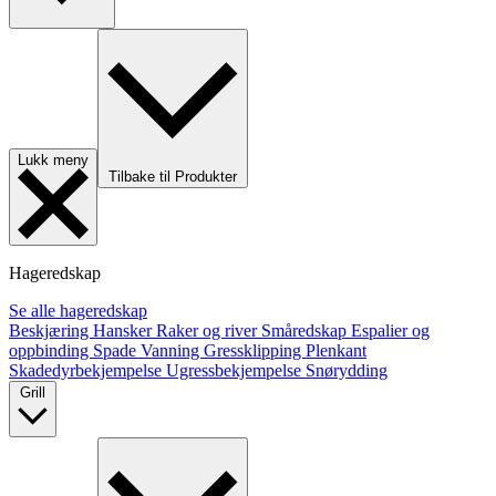
Lukk meny
Tilbake til Produkter
Hageredskap
Se alle hageredskap
Beskjæring
Hansker
Raker og river
Småredskap
Espalier og
oppbinding
Spade
Vanning
Gressklipping
Plenkant
Skadedyrbekjempelse
Ugressbekjempelse
Snørydding
Grill