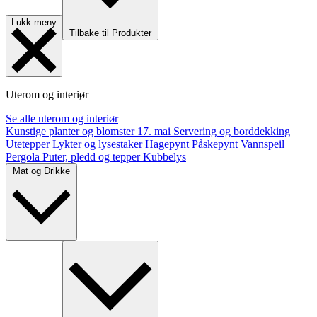
Lukk meny
Tilbake til Produkter
Uterom og interiør
Se alle uterom og interiør
Kunstige planter og blomster
17. mai
Servering og borddekking
Utetepper
Lykter og lysestaker
Hagepynt
Påskepynt
Vannspeil
Pergola
Puter, pledd og tepper
Kubbelys
Mat og Drikke