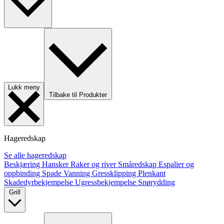
Lukk meny
Tilbake til Produkter
Hageredskap
Se alle hageredskap
Beskjæring
Hansker
Raker og river
Småredskap
Espalier og
oppbinding
Spade
Vanning
Gressklipping
Plenkant
Skadedyrbekjempelse
Ugressbekjempelse
Snørydding
Grill