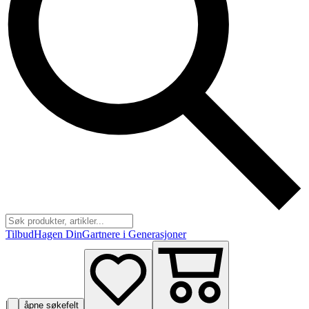
Tilbud
Hagen Din
Gartnere i Generasjoner
|
åpne søkefelt