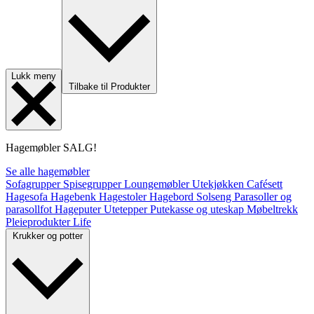
Lukk meny
Tilbake til Produkter
Hagemøbler
SALG!
Se alle hagemøbler
Sofagrupper
Spisegrupper
Loungemøbler
Utekjøkken
Cafésett
Hagesofa
Hagebenk
Hagestoler
Hagebord
Solseng
Parasoller og
parasollfot
Hageputer
Utetepper
Putekasse og uteskap
Møbeltrekk
Pleieprodukter
Life
Krukker og potter