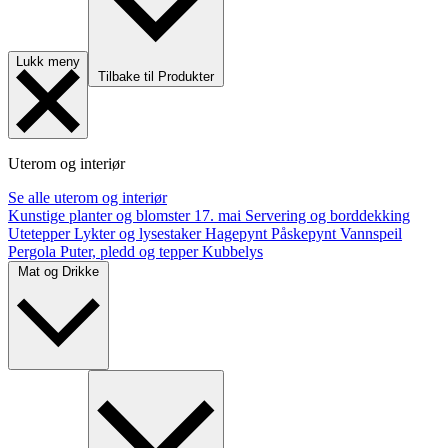
Lukk meny
Tilbake til Produkter
Uterom og interiør
Se alle uterom og interiør
Kunstige planter og blomster
17. mai
Servering og borddekking
Utetepper
Lykter og lysestaker
Hagepynt
Påskepynt
Vannspeil
Pergola
Puter, pledd og tepper
Kubbelys
Mat og Drikke