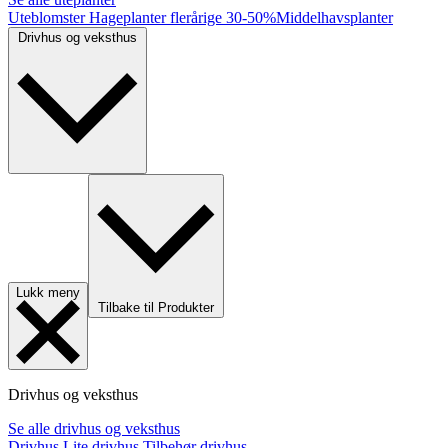
Uteblomster
Hageplanter flerårige
30-50%
Middelhavsplanter
Drivhus og veksthus
Lukk meny
Tilbake til Produkter
Drivhus og veksthus
Se alle drivhus og veksthus
Drivhus
Lite drivhus
Tilbehør drivhus