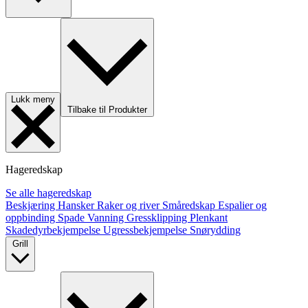
Lukk meny
Tilbake til Produkter
Hageredskap
Se alle hageredskap
Beskjæring
Hansker
Raker og river
Småredskap
Espalier og
oppbinding
Spade
Vanning
Gressklipping
Plenkant
Skadedyrbekjempelse
Ugressbekjempelse
Snørydding
Grill