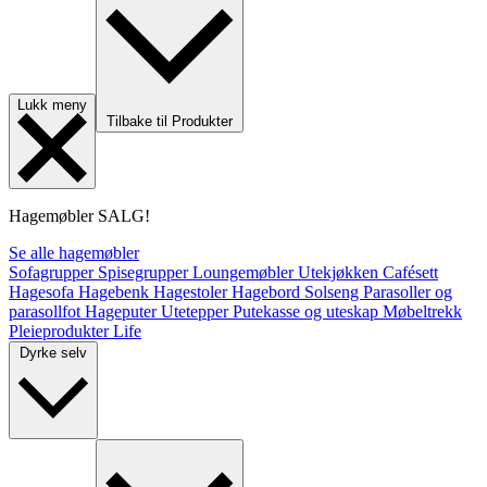
Lukk meny
Tilbake til Produkter
Hagemøbler
SALG!
Se alle hagemøbler
Sofagrupper
Spisegrupper
Loungemøbler
Utekjøkken
Cafésett
Hagesofa
Hagebenk
Hagestoler
Hagebord
Solseng
Parasoller og
parasollfot
Hageputer
Utetepper
Putekasse og uteskap
Møbeltrekk
Pleieprodukter
Life
Dyrke selv