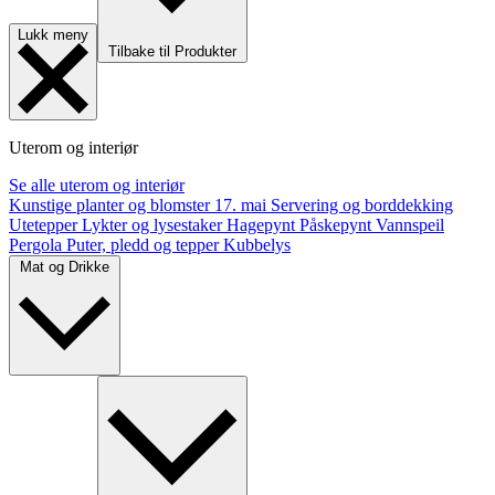
Lukk meny
Tilbake til Produkter
Uterom og interiør
Se alle uterom og interiør
Kunstige planter og blomster
17. mai
Servering og borddekking
Utetepper
Lykter og lysestaker
Hagepynt
Påskepynt
Vannspeil
Pergola
Puter, pledd og tepper
Kubbelys
Mat og Drikke