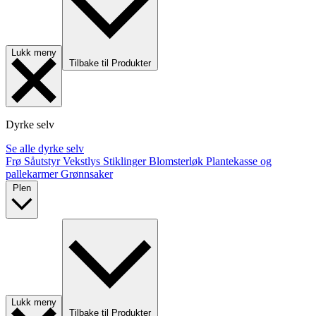
Lukk meny
Tilbake til Produkter
Dyrke selv
Se alle dyrke selv
Frø
Såutstyr
Vekstlys
Stiklinger
Blomsterløk
Plantekasse og
pallekarmer
Grønnsaker
Plen
Lukk meny
Tilbake til Produkter