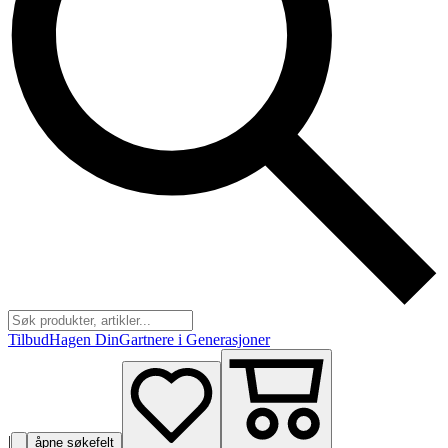
Tilbud
Hagen Din
Gartnere i Generasjoner
|
åpne søkefelt