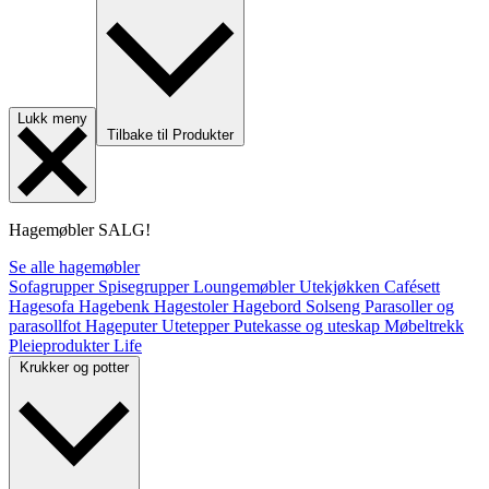
Lukk meny
Tilbake til Produkter
Hagemøbler
SALG!
Se alle hagemøbler
Sofagrupper
Spisegrupper
Loungemøbler
Utekjøkken
Cafésett
Hagesofa
Hagebenk
Hagestoler
Hagebord
Solseng
Parasoller og
parasollfot
Hageputer
Utetepper
Putekasse og uteskap
Møbeltrekk
Pleieprodukter
Life
Krukker og potter