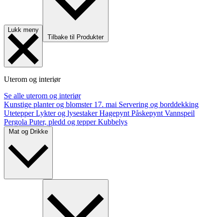
Lukk meny
Tilbake til Produkter
Uterom og interiør
Se alle uterom og interiør
Kunstige planter og blomster
17. mai
Servering og borddekking
Utetepper
Lykter og lysestaker
Hagepynt
Påskepynt
Vannspeil
Pergola
Puter, pledd og tepper
Kubbelys
Mat og Drikke