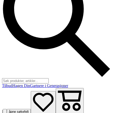
Tilbud
Hagen Din
Gartnere i Generasjoner
|
åpne søkefelt