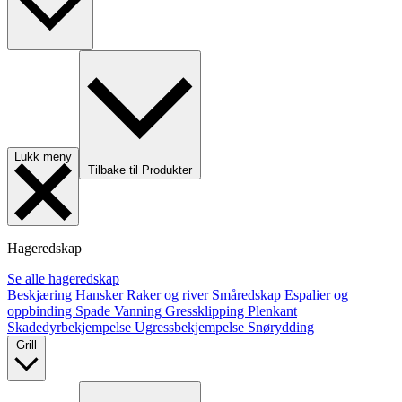
Lukk meny
Tilbake til Produkter
Hageredskap
Se alle hageredskap
Beskjæring
Hansker
Raker og river
Småredskap
Espalier og
oppbinding
Spade
Vanning
Gressklipping
Plenkant
Skadedyrbekjempelse
Ugressbekjempelse
Snørydding
Grill