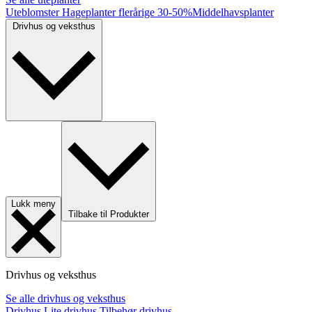
Uteblomster
Hageplanter flerårige
30-50%
Middelhavsplanter
Drivhus og veksthus
Lukk meny
Tilbake til Produkter
Drivhus og veksthus
Se alle drivhus og veksthus
Drivhus
Lite drivhus
Tilbehør drivhus