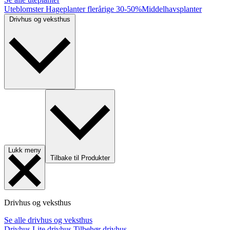
Uteblomster
Hageplanter flerårige
30-50%
Middelhavsplanter
Drivhus og veksthus
Lukk meny
Tilbake til Produkter
Drivhus og veksthus
Se alle drivhus og veksthus
Drivhus
Lite drivhus
Tilbehør drivhus