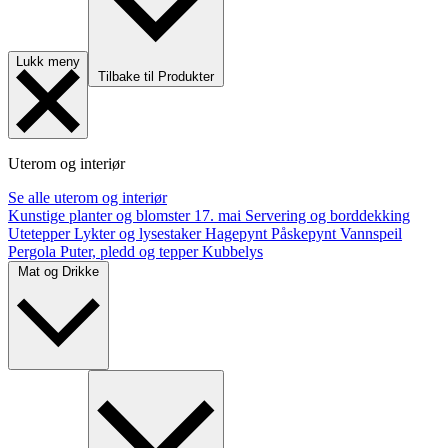
Lukk meny
Tilbake til Produkter
Uterom og interiør
Se alle uterom og interiør
Kunstige planter og blomster
17. mai
Servering og borddekking
Utetepper
Lykter og lysestaker
Hagepynt
Påskepynt
Vannspeil
Pergola
Puter, pledd og tepper
Kubbelys
Mat og Drikke