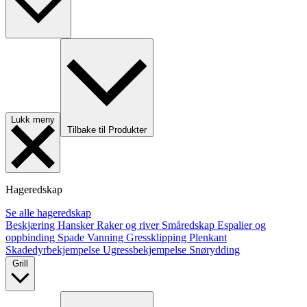
Lukk meny
Tilbake til Produkter
Hageredskap
Se alle hageredskap
Beskjæring
Hansker
Raker og river
Småredskap
Espalier og
oppbinding
Spade
Vanning
Gressklipping
Plenkant
Skadedyrbekjempelse
Ugressbekjempelse
Snørydding
Grill