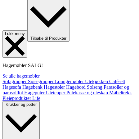
Lukk meny
Tilbake til Produkter
Hagemøbler
SALG!
Se alle hagemøbler
Sofagrupper
Spisegrupper
Loungemøbler
Utekjøkken
Cafésett
Hagesofa
Hagebenk
Hagestoler
Hagebord
Solseng
Parasoller og
parasollfot
Hageputer
Utetepper
Putekasse og uteskap
Møbeltrekk
Pleieprodukter
Life
Krukker og potter