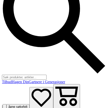
Tilbud
Hagen Din
Gartnere i Generasjoner
|
åpne søkefelt