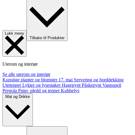
Lukk meny
Tilbake til Produkter
Uterom og interiør
Se alle uterom og interiør
Kunstige planter og blomster
17. mai
Servering og borddekking
Utetepper
Lykter og lysestaker
Hagepynt
Påskepynt
Vannspeil
Pergola
Puter, pledd og tepper
Kubbelys
Mat og Drikke