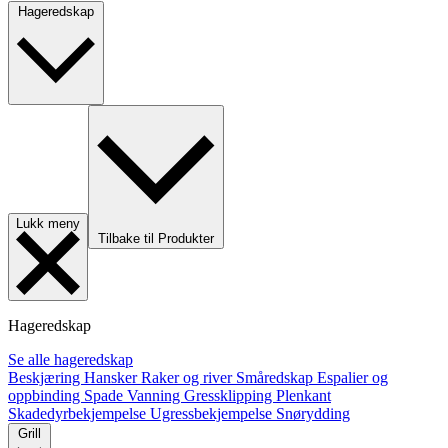
Hageredskap
Lukk meny
Tilbake til Produkter
Hageredskap
Se alle hageredskap
Beskjæring
Hansker
Raker og river
Småredskap
Espalier og
oppbinding
Spade
Vanning
Gressklipping
Plenkant
Skadedyrbekjempelse
Ugressbekjempelse
Snørydding
Grill