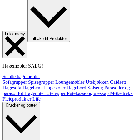
Lukk meny
Tilbake til Produkter
Hagemøbler
SALG!
Se alle hagemøbler
Sofagrupper
Spisegrupper
Loungemøbler
Utekjøkken
Cafésett
Hagesofa
Hagebenk
Hagestoler
Hagebord
Solseng
Parasoller og
parasollfot
Hageputer
Utetepper
Putekasse og uteskap
Møbeltrekk
Pleieprodukter
Life
Krukker og potter