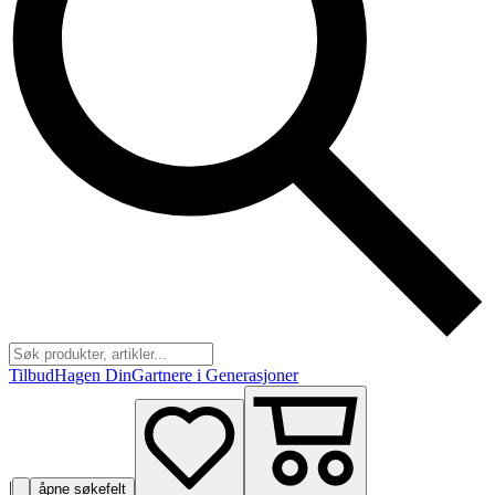
Tilbud
Hagen Din
Gartnere i Generasjoner
|
åpne søkefelt