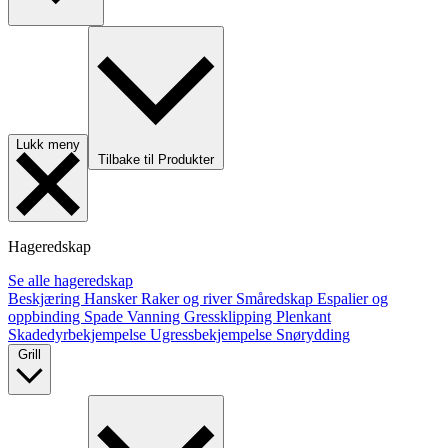
Lukk meny
Tilbake til Produkter
Hageredskap
Se alle hageredskap
Beskjæring
Hansker
Raker og river
Småredskap
Espalier og
oppbinding
Spade
Vanning
Gressklipping
Plenkant
Skadedyrbekjempelse
Ugressbekjempelse
Snørydding
Grill