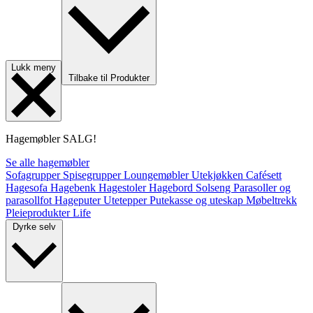
Lukk meny
Tilbake til Produkter
Hagemøbler
SALG!
Se alle hagemøbler
Sofagrupper
Spisegrupper
Loungemøbler
Utekjøkken
Cafésett
Hagesofa
Hagebenk
Hagestoler
Hagebord
Solseng
Parasoller og
parasollfot
Hageputer
Utetepper
Putekasse og uteskap
Møbeltrekk
Pleieprodukter
Life
Dyrke selv