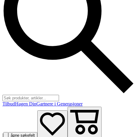
Tilbud
Hagen Din
Gartnere i Generasjoner
|
åpne søkefelt