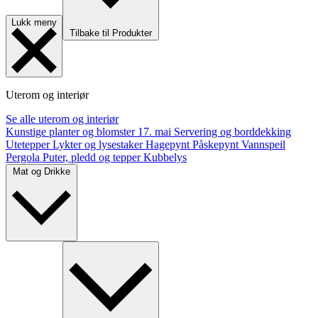
Lukk meny
Tilbake til Produkter
Uterom og interiør
Se alle uterom og interiør
Kunstige planter og blomster
17. mai
Servering og borddekking
Utetepper
Lykter og lysestaker
Hagepynt
Påskepynt
Vannspeil
Pergola
Puter, pledd og tepper
Kubbelys
Mat og Drikke