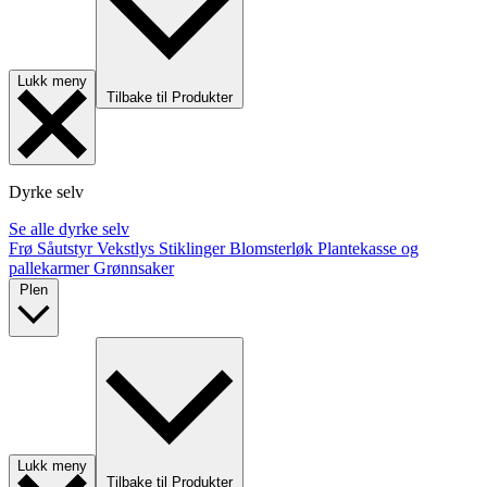
Lukk meny
Tilbake til Produkter
Dyrke selv
Se alle dyrke selv
Frø
Såutstyr
Vekstlys
Stiklinger
Blomsterløk
Plantekasse og
pallekarmer
Grønnsaker
Plen
Lukk meny
Tilbake til Produkter