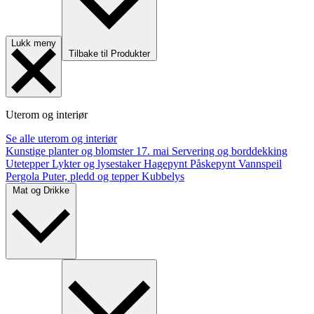
Lukk meny
Tilbake til Produkter
Uterom og interiør
Se alle uterom og interiør
Kunstige planter og blomster
17. mai
Servering og borddekking
Utetepper
Lykter og lysestaker
Hagepynt
Påskepynt
Vannspeil
Pergola
Puter, pledd og tepper
Kubbelys
Mat og Drikke