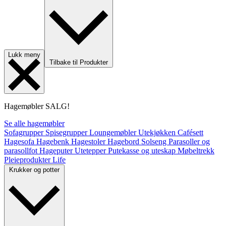
Lukk meny
Tilbake til Produkter
Hagemøbler
SALG!
Se alle hagemøbler
Sofagrupper
Spisegrupper
Loungemøbler
Utekjøkken
Cafésett
Hagesofa
Hagebenk
Hagestoler
Hagebord
Solseng
Parasoller og
parasollfot
Hageputer
Utetepper
Putekasse og uteskap
Møbeltrekk
Pleieprodukter
Life
Krukker og potter