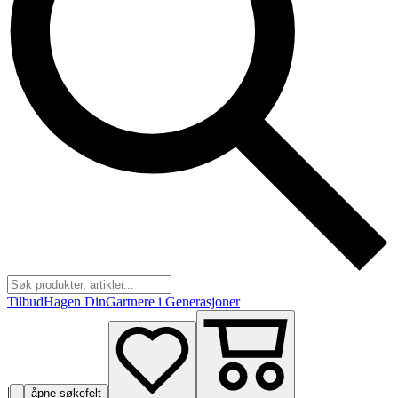
Tilbud
Hagen Din
Gartnere i Generasjoner
|
åpne søkefelt