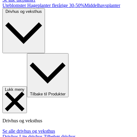
Uteblomster
Hageplanter flerårige
30-50%
Middelhavsplanter
Drivhus og veksthus
Lukk meny
Tilbake til Produkter
Drivhus og veksthus
Se alle drivhus og veksthus
Drivhus
Lite drivhus
Tilbehør drivhus