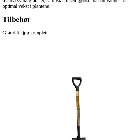
relativt svakt gjødslet, så husk å tilsett gjødsel når du vanner for
optimal vekst i plantene!
Tilbehør
Gjør ditt kjøp komplett