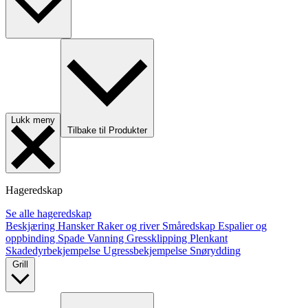
Lukk meny
Tilbake til Produkter
Hageredskap
Se alle hageredskap
Beskjæring
Hansker
Raker og river
Småredskap
Espalier og
oppbinding
Spade
Vanning
Gressklipping
Plenkant
Skadedyrbekjempelse
Ugressbekjempelse
Snørydding
Grill