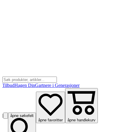
Tilbud
Hagen Din
Gartnere i Generasjoner
|
åpne søkefelt
åpne favoritter
åpne handlekurv