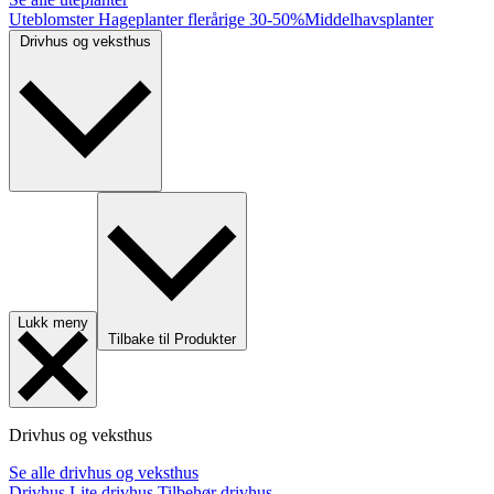
Uteblomster
Hageplanter flerårige
30-50%
Middelhavsplanter
Drivhus og veksthus
Lukk meny
Tilbake til Produkter
Drivhus og veksthus
Se alle drivhus og veksthus
Drivhus
Lite drivhus
Tilbehør drivhus