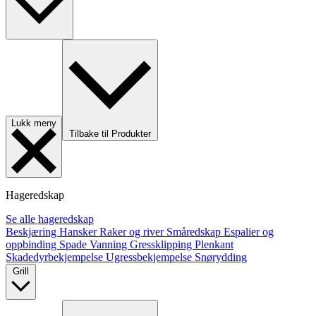
Lukk meny
Tilbake til Produkter
Hageredskap
Se alle hageredskap
Beskjæring
Hansker
Raker og river
Småredskap
Espalier og
oppbinding
Spade
Vanning
Gressklipping
Plenkant
Skadedyrbekjempelse
Ugressbekjempelse
Snørydding
Grill