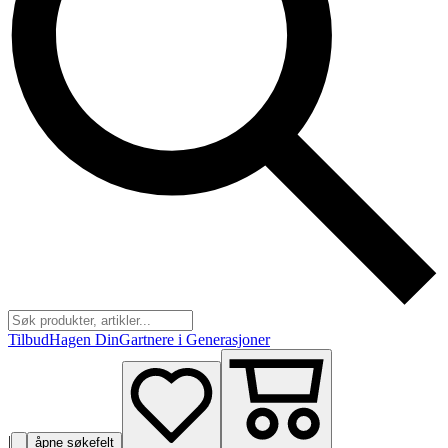
Tilbud
Hagen Din
Gartnere i Generasjoner
|
åpne søkefelt