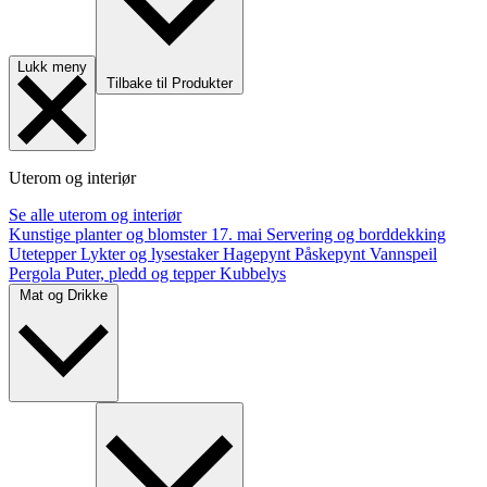
Lukk meny
Tilbake til Produkter
Uterom og interiør
Se alle uterom og interiør
Kunstige planter og blomster
17. mai
Servering og borddekking
Utetepper
Lykter og lysestaker
Hagepynt
Påskepynt
Vannspeil
Pergola
Puter, pledd og tepper
Kubbelys
Mat og Drikke