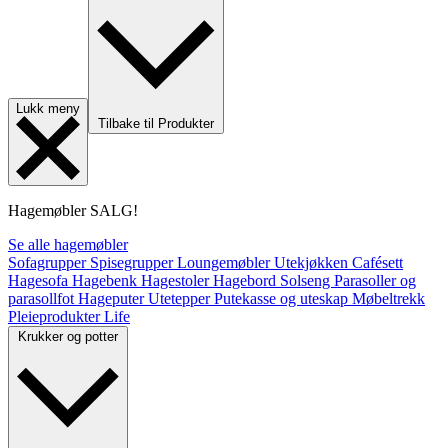
Lukk meny
Tilbake til Produkter
Hagemøbler
SALG!
Se alle hagemøbler
Sofagrupper
Spisegrupper
Loungemøbler
Utekjøkken
Cafésett
Hagesofa
Hagebenk
Hagestoler
Hagebord
Solseng
Parasoller og
parasollfot
Hageputer
Utetepper
Putekasse og uteskap
Møbeltrekk
Pleieprodukter
Life
Krukker og potter