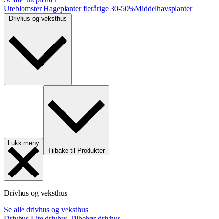
Uteblomster
Hageplanter flerårige
30-50%
Middelhavsplanter
Drivhus og veksthus
Lukk meny
Tilbake til Produkter
Drivhus og veksthus
Se alle drivhus og veksthus
Drivhus
Lite drivhus
Tilbehør drivhus