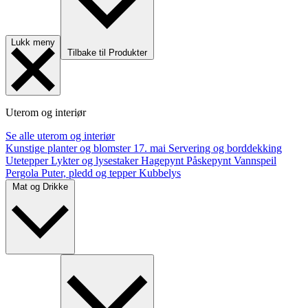
Lukk meny
Tilbake til Produkter
Uterom og interiør
Se alle uterom og interiør
Kunstige planter og blomster
17. mai
Servering og borddekking
Utetepper
Lykter og lysestaker
Hagepynt
Påskepynt
Vannspeil
Pergola
Puter, pledd og tepper
Kubbelys
Mat og Drikke