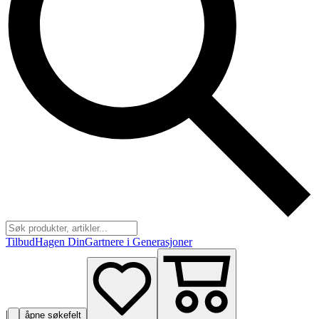
Tilbud
Hagen Din
Gartnere i Generasjoner
|
åpne søkefelt