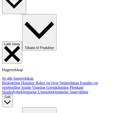
Lukk meny
Tilbake til Produkter
Hageredskap
Se alle hageredskap
Beskjæring
Hansker
Raker og river
Småredskap
Espalier og
oppbinding
Spade
Vanning
Gressklipping
Plenkant
Skadedyrbekjempelse
Ugressbekjempelse
Snørydding
Grill