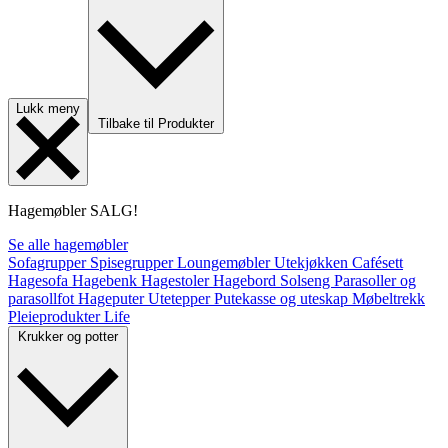
Lukk meny
Tilbake til Produkter
Hagemøbler
SALG!
Se alle hagemøbler
Sofagrupper
Spisegrupper
Loungemøbler
Utekjøkken
Cafésett
Hagesofa
Hagebenk
Hagestoler
Hagebord
Solseng
Parasoller og
parasollfot
Hageputer
Utetepper
Putekasse og uteskap
Møbeltrekk
Pleieprodukter
Life
Krukker og potter