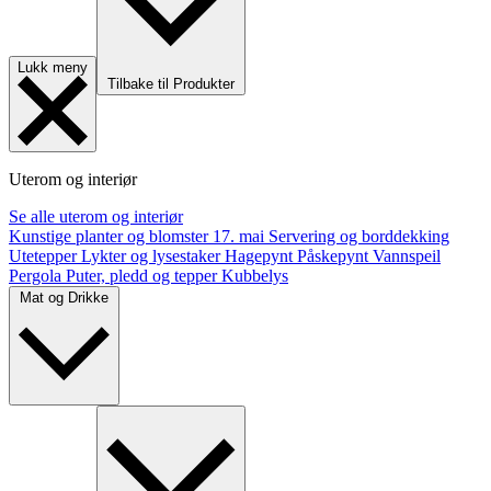
Lukk meny
Tilbake til Produkter
Uterom og interiør
Se alle uterom og interiør
Kunstige planter og blomster
17. mai
Servering og borddekking
Utetepper
Lykter og lysestaker
Hagepynt
Påskepynt
Vannspeil
Pergola
Puter, pledd og tepper
Kubbelys
Mat og Drikke