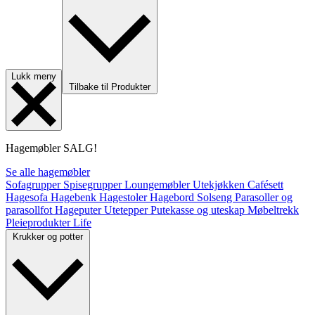
Lukk meny
Tilbake til Produkter
Hagemøbler
SALG!
Se alle hagemøbler
Sofagrupper
Spisegrupper
Loungemøbler
Utekjøkken
Cafésett
Hagesofa
Hagebenk
Hagestoler
Hagebord
Solseng
Parasoller og
parasollfot
Hageputer
Utetepper
Putekasse og uteskap
Møbeltrekk
Pleieprodukter
Life
Krukker og potter