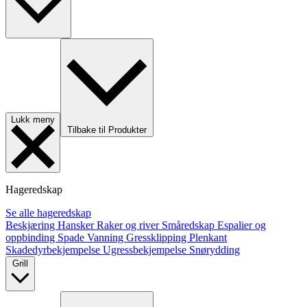
Lukk meny
Tilbake til Produkter
Hageredskap
Se alle hageredskap
Beskjæring
Hansker
Raker og river
Småredskap
Espalier og
oppbinding
Spade
Vanning
Gressklipping
Plenkant
Skadedyrbekjempelse
Ugressbekjempelse
Snørydding
Grill