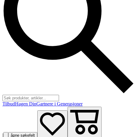
Tilbud
Hagen Din
Gartnere i Generasjoner
|
åpne søkefelt