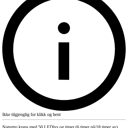
Ikke tilgjenglig for klikk og hent
Naturtro krans med 50 LEDlys og timer (6 timer på/18 timer av).