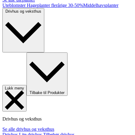
Uteblomster
Hageplanter flerårige
30-50%
Middelhavsplanter
Drivhus og veksthus
Lukk meny
Tilbake til Produkter
Drivhus og veksthus
Se alle drivhus og veksthus
Drivhus
Lite drivhus
Tilbehør drivhus