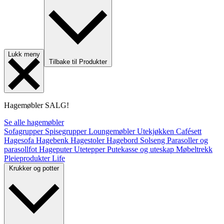
Lukk meny
Tilbake til Produkter
Hagemøbler
SALG!
Se alle hagemøbler
Sofagrupper
Spisegrupper
Loungemøbler
Utekjøkken
Cafésett
Hagesofa
Hagebenk
Hagestoler
Hagebord
Solseng
Parasoller og
parasollfot
Hageputer
Utetepper
Putekasse og uteskap
Møbeltrekk
Pleieprodukter
Life
Krukker og potter