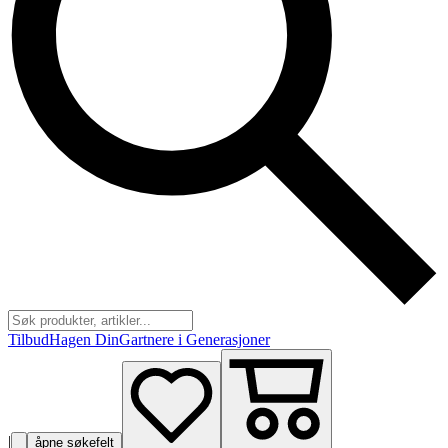
Tilbud
Hagen Din
Gartnere i Generasjoner
|
åpne søkefelt