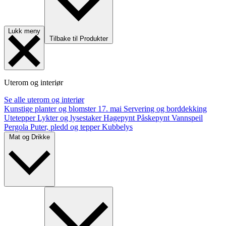
Lukk meny
Tilbake til Produkter
Uterom og interiør
Se alle uterom og interiør
Kunstige planter og blomster
17. mai
Servering og borddekking
Utetepper
Lykter og lysestaker
Hagepynt
Påskepynt
Vannspeil
Pergola
Puter, pledd og tepper
Kubbelys
Mat og Drikke