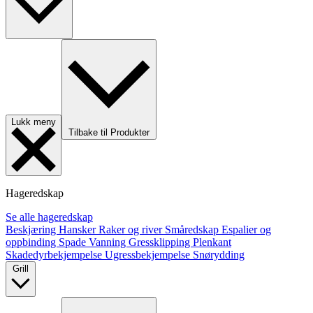
Lukk meny
Tilbake til Produkter
Hageredskap
Se alle hageredskap
Beskjæring
Hansker
Raker og river
Småredskap
Espalier og
oppbinding
Spade
Vanning
Gressklipping
Plenkant
Skadedyrbekjempelse
Ugressbekjempelse
Snørydding
Grill