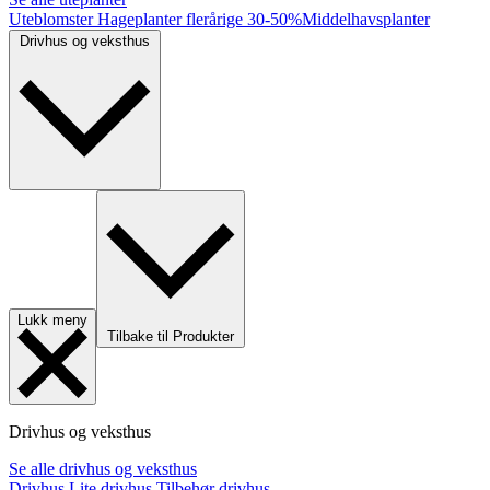
Uteblomster
Hageplanter flerårige
30-50%
Middelhavsplanter
Drivhus og veksthus
Lukk meny
Tilbake til Produkter
Drivhus og veksthus
Se alle drivhus og veksthus
Drivhus
Lite drivhus
Tilbehør drivhus