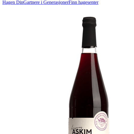
Hagen Din
Gartnere i Generasjoner
Finn hagesenter