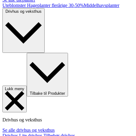
Uteblomster
Hageplanter flerårige
30-50%
Middelhavsplanter
Drivhus og veksthus
Lukk meny
Tilbake til Produkter
Drivhus og veksthus
Se alle drivhus og veksthus
Drivhus
Lite drivhus
Tilbehør drivhus