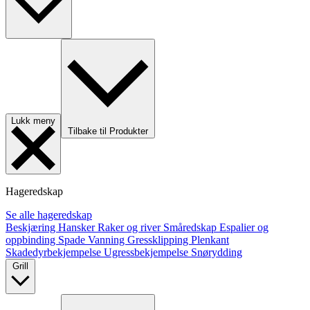
Lukk meny
Tilbake til Produkter
Hageredskap
Se alle hageredskap
Beskjæring
Hansker
Raker og river
Småredskap
Espalier og
oppbinding
Spade
Vanning
Gressklipping
Plenkant
Skadedyrbekjempelse
Ugressbekjempelse
Snørydding
Grill