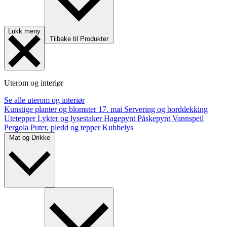
Lukk meny
Tilbake til Produkter
Uterom og interiør
Se alle uterom og interiør
Kunstige planter og blomster
17. mai
Servering og borddekking
Utetepper
Lykter og lysestaker
Hagepynt
Påskepynt
Vannspeil
Pergola
Puter, pledd og tepper
Kubbelys
Mat og Drikke