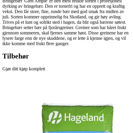
Bringebær 'Glen Ample' er den mest brukte sorten i profesjonell
dyrking av bringebær. Den er tornefri og har en opprett og kraftig
vekst. Den får store, fine, runde bær med god smak fra midten av
juli. Sorten kommer opprinnelig fra Skotland, og gir høy avling.
Trives på et lunt og solrikt sted i hagen, da blir også bærene søtest.
Bringebær setter bær på fjorårsgreiner. Greiner som har båret frukt
gjennom sommeren, skal fjernes samme høst. Disse greinene har en
lysere farge enn de nye skuddene, og er lette å kjenne igjen, og vil
ikke komme med frukt flere ganger.
Tilbehør
Gjør ditt kjøp komplett