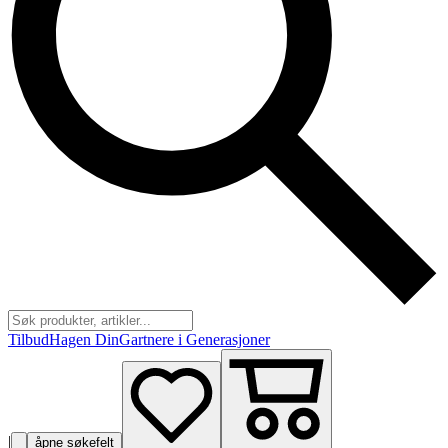
Tilbud
Hagen Din
Gartnere i Generasjoner
|
åpne søkefelt