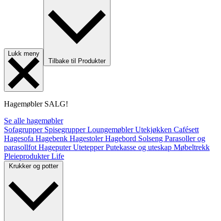
Lukk meny
Tilbake til Produkter
Hagemøbler
SALG!
Se alle hagemøbler
Sofagrupper
Spisegrupper
Loungemøbler
Utekjøkken
Cafésett
Hagesofa
Hagebenk
Hagestoler
Hagebord
Solseng
Parasoller og
parasollfot
Hageputer
Utetepper
Putekasse og uteskap
Møbeltrekk
Pleieprodukter
Life
Krukker og potter