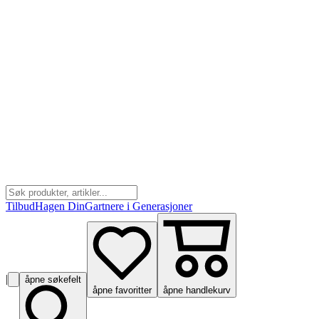
Tilbud
Hagen Din
Gartnere i Generasjoner
|
åpne søkefelt
åpne favoritter
åpne handlekurv