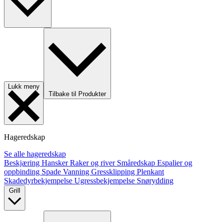
Lukk meny
Tilbake til Produkter
Hageredskap
Se alle hageredskap
Beskjæring
Hansker
Raker og river
Småredskap
Espalier og
oppbinding
Spade
Vanning
Gressklipping
Plenkant
Skadedyrbekjempelse
Ugressbekjempelse
Snørydding
Grill