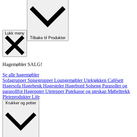
Lukk meny
Tilbake til Produkter
Hagemøbler
SALG!
Se alle hagemøbler
Sofagrupper
Spisegrupper
Loungemøbler
Utekjøkken
Cafésett
Hagesofa
Hagebenk
Hagestoler
Hagebord
Solseng
Parasoller og
parasollfot
Hageputer
Utetepper
Putekasse og uteskap
Møbeltrekk
Pleieprodukter
Life
Krukker og potter