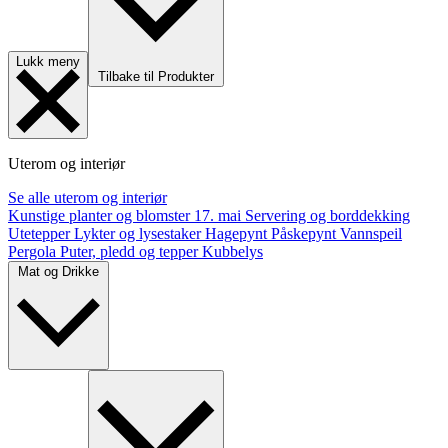
Lukk meny
Tilbake til Produkter
Uterom og interiør
Se alle uterom og interiør
Kunstige planter og blomster
17. mai
Servering og borddekking
Utetepper
Lykter og lysestaker
Hagepynt
Påskepynt
Vannspeil
Pergola
Puter, pledd og tepper
Kubbelys
Mat og Drikke