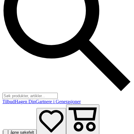
Tilbud
Hagen Din
Gartnere i Generasjoner
|
åpne søkefelt