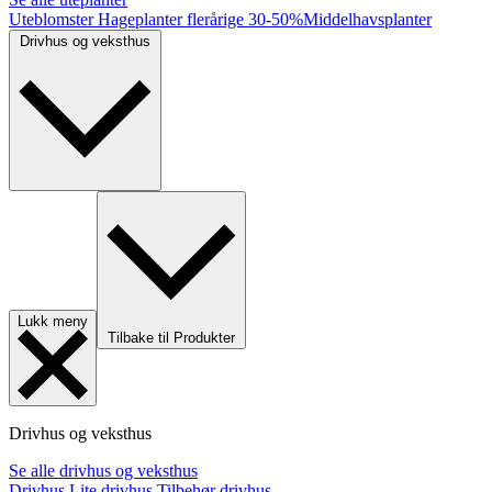
Uteblomster
Hageplanter flerårige
30-50%
Middelhavsplanter
Drivhus og veksthus
Lukk meny
Tilbake til Produkter
Drivhus og veksthus
Se alle drivhus og veksthus
Drivhus
Lite drivhus
Tilbehør drivhus