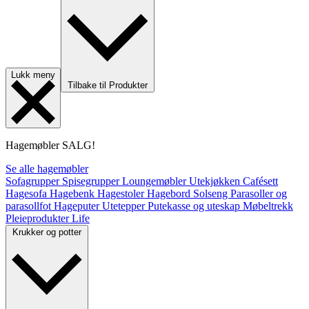
Lukk meny
Tilbake til Produkter
Hagemøbler
SALG!
Se alle hagemøbler
Sofagrupper
Spisegrupper
Loungemøbler
Utekjøkken
Cafésett
Hagesofa
Hagebenk
Hagestoler
Hagebord
Solseng
Parasoller og
parasollfot
Hageputer
Utetepper
Putekasse og uteskap
Møbeltrekk
Pleieprodukter
Life
Krukker og potter