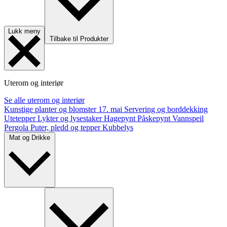
Lukk meny
Tilbake til Produkter
Uterom og interiør
Se alle uterom og interiør
Kunstige planter og blomster
17. mai
Servering og borddekking
Utetepper
Lykter og lysestaker
Hagepynt
Påskepynt
Vannspeil
Pergola
Puter, pledd og tepper
Kubbelys
Mat og Drikke