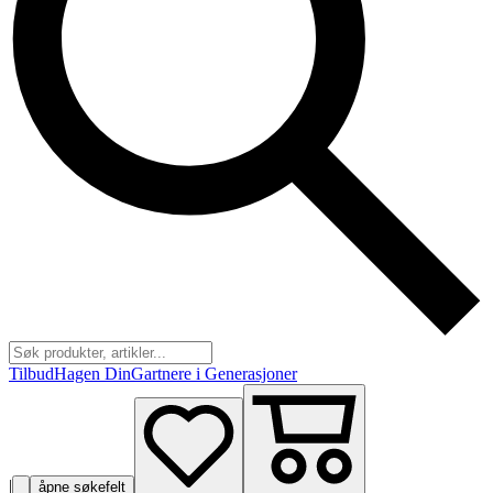
Tilbud
Hagen Din
Gartnere i Generasjoner
|
åpne søkefelt