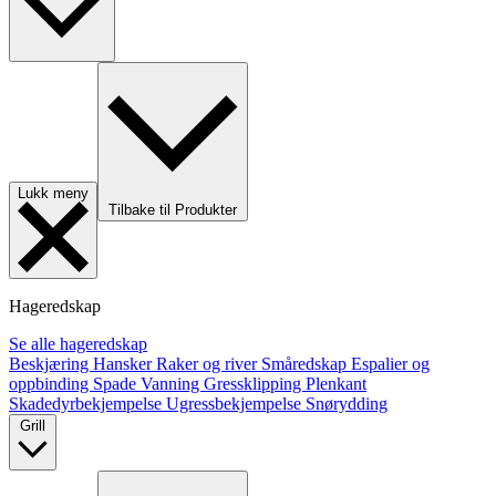
Lukk meny
Tilbake til Produkter
Hageredskap
Se alle hageredskap
Beskjæring
Hansker
Raker og river
Småredskap
Espalier og
oppbinding
Spade
Vanning
Gressklipping
Plenkant
Skadedyrbekjempelse
Ugressbekjempelse
Snørydding
Grill