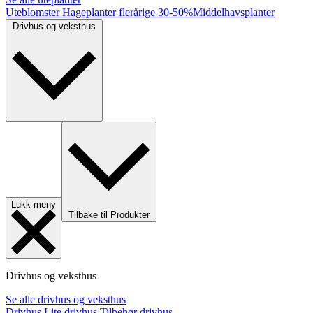
Uteblomster
Hageplanter flerårige
30-50%
Middelhavsplanter
Drivhus og veksthus
Lukk meny
Tilbake til Produkter
Drivhus og veksthus
Se alle drivhus og veksthus
Drivhus
Lite drivhus
Tilbehør drivhus