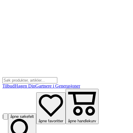
Tilbud
Hagen Din
Gartnere i Generasjoner
|
åpne søkefelt
åpne favoritter
åpne handlekurv