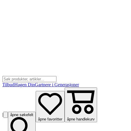
Tilbud
Hagen Din
Gartnere i Generasjoner
|
åpne søkefelt
åpne favoritter
åpne handlekurv