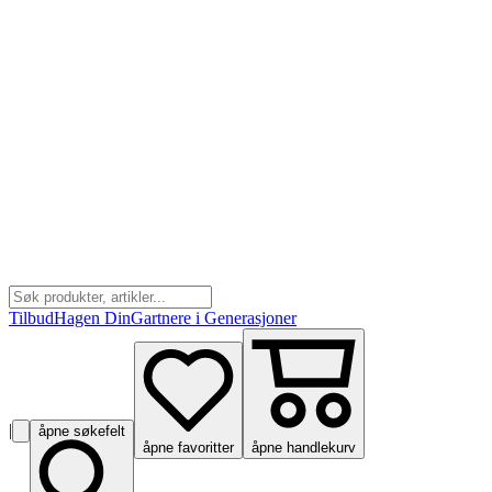
Tilbud
Hagen Din
Gartnere i Generasjoner
|
åpne søkefelt
åpne favoritter
åpne handlekurv