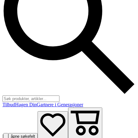
Tilbud
Hagen Din
Gartnere i Generasjoner
|
åpne søkefelt