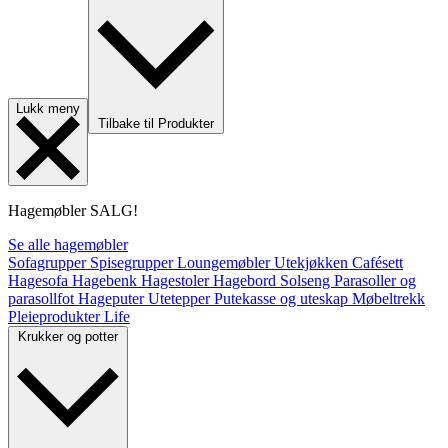
Lukk meny
Tilbake til Produkter
Hagemøbler
SALG!
Se alle hagemøbler
Sofagrupper
Spisegrupper
Loungemøbler
Utekjøkken
Cafésett
Hagesofa
Hagebenk
Hagestoler
Hagebord
Solseng
Parasoller og
parasollfot
Hageputer
Utetepper
Putekasse og uteskap
Møbeltrekk
Pleieprodukter
Life
Krukker og potter