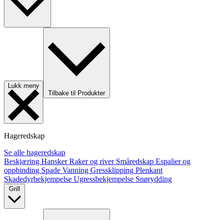
Lukk meny
Tilbake til Produkter
Hageredskap
Se alle hageredskap
Beskjæring
Hansker
Raker og river
Småredskap
Espalier og
oppbinding
Spade
Vanning
Gressklipping
Plenkant
Skadedyrbekjempelse
Ugressbekjempelse
Snørydding
Grill