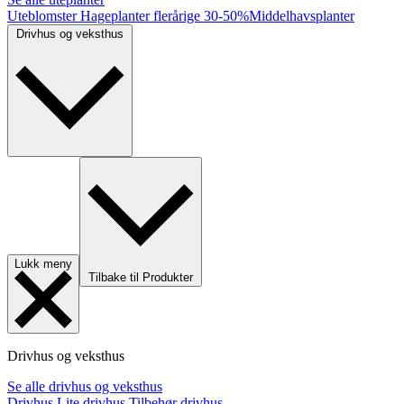
Uteblomster
Hageplanter flerårige
30-50%
Middelhavsplanter
Drivhus og veksthus
Lukk meny
Tilbake til Produkter
Drivhus og veksthus
Se alle drivhus og veksthus
Drivhus
Lite drivhus
Tilbehør drivhus