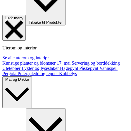
Lukk meny
Tilbake til Produkter
Uterom og interiør
Se alle uterom og interiør
Kunstige planter og blomster
17. mai
Servering og borddekking
Utetepper
Lykter og lysestaker
Hagepynt
Påskepynt
Vannspeil
Pergola
Puter, pledd og tepper
Kubbelys
Mat og Drikke