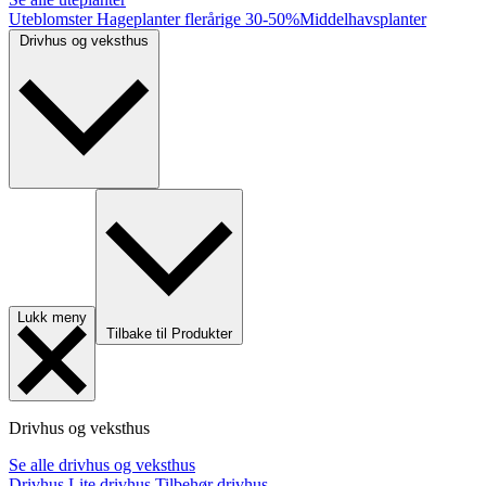
Uteblomster
Hageplanter flerårige
30-50%
Middelhavsplanter
Drivhus og veksthus
Lukk meny
Tilbake til Produkter
Drivhus og veksthus
Se alle drivhus og veksthus
Drivhus
Lite drivhus
Tilbehør drivhus