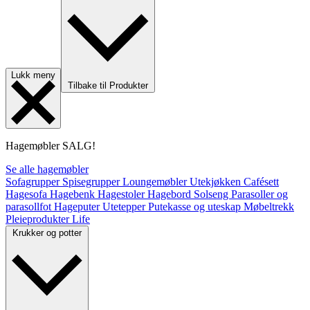
Lukk meny
Tilbake til Produkter
Hagemøbler
SALG!
Se alle hagemøbler
Sofagrupper
Spisegrupper
Loungemøbler
Utekjøkken
Cafésett
Hagesofa
Hagebenk
Hagestoler
Hagebord
Solseng
Parasoller og
parasollfot
Hageputer
Utetepper
Putekasse og uteskap
Møbeltrekk
Pleieprodukter
Life
Krukker og potter