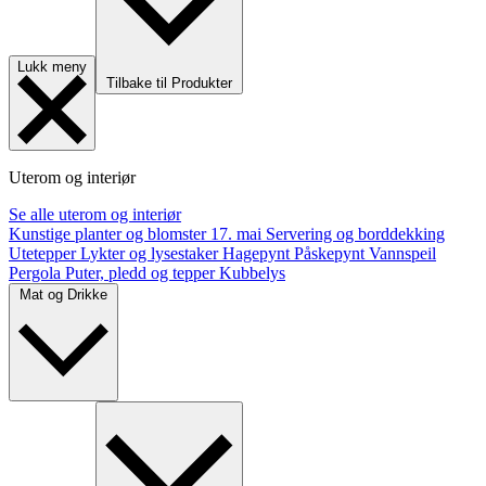
Lukk meny
Tilbake til Produkter
Uterom og interiør
Se alle uterom og interiør
Kunstige planter og blomster
17. mai
Servering og borddekking
Utetepper
Lykter og lysestaker
Hagepynt
Påskepynt
Vannspeil
Pergola
Puter, pledd og tepper
Kubbelys
Mat og Drikke