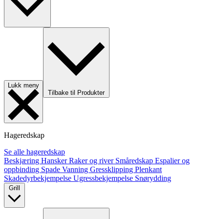
Lukk meny
Tilbake til Produkter
Hageredskap
Se alle hageredskap
Beskjæring
Hansker
Raker og river
Småredskap
Espalier og
oppbinding
Spade
Vanning
Gressklipping
Plenkant
Skadedyrbekjempelse
Ugressbekjempelse
Snørydding
Grill