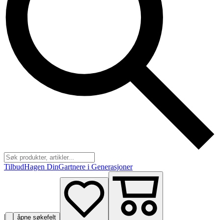
Tilbud
Hagen Din
Gartnere i Generasjoner
|
åpne søkefelt