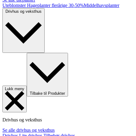
Uteblomster
Hageplanter flerårige
30-50%
Middelhavsplanter
Drivhus og veksthus
Lukk meny
Tilbake til Produkter
Drivhus og veksthus
Se alle drivhus og veksthus
Drivhus
Lite drivhus
Tilbehør drivhus