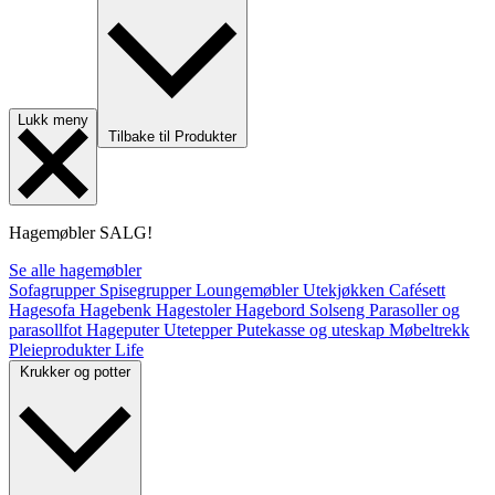
Lukk meny
Tilbake til Produkter
Hagemøbler
SALG!
Se alle hagemøbler
Sofagrupper
Spisegrupper
Loungemøbler
Utekjøkken
Cafésett
Hagesofa
Hagebenk
Hagestoler
Hagebord
Solseng
Parasoller og
parasollfot
Hageputer
Utetepper
Putekasse og uteskap
Møbeltrekk
Pleieprodukter
Life
Krukker og potter