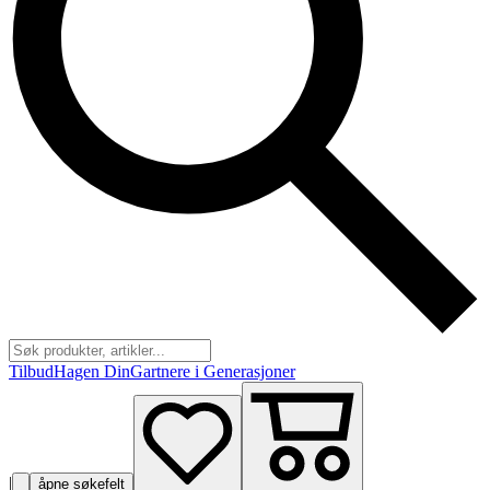
Tilbud
Hagen Din
Gartnere i Generasjoner
|
åpne søkefelt