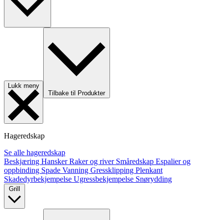
Lukk meny
Tilbake til Produkter
Hageredskap
Se alle hageredskap
Beskjæring
Hansker
Raker og river
Småredskap
Espalier og
oppbinding
Spade
Vanning
Gressklipping
Plenkant
Skadedyrbekjempelse
Ugressbekjempelse
Snørydding
Grill