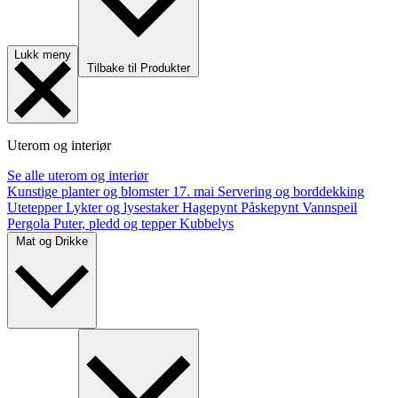
Lukk meny
Tilbake til Produkter
Uterom og interiør
Se alle uterom og interiør
Kunstige planter og blomster
17. mai
Servering og borddekking
Utetepper
Lykter og lysestaker
Hagepynt
Påskepynt
Vannspeil
Pergola
Puter, pledd og tepper
Kubbelys
Mat og Drikke