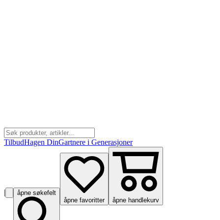
Tilbud
Hagen Din
Gartnere i Generasjoner
|
åpne søkefelt
åpne favoritter
åpne handlekurv