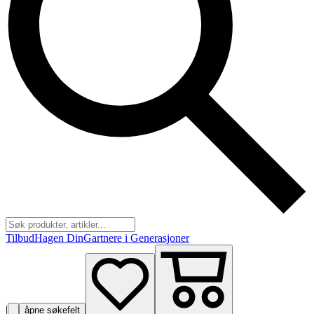
Tilbud
Hagen Din
Gartnere i Generasjoner
|
åpne søkefelt