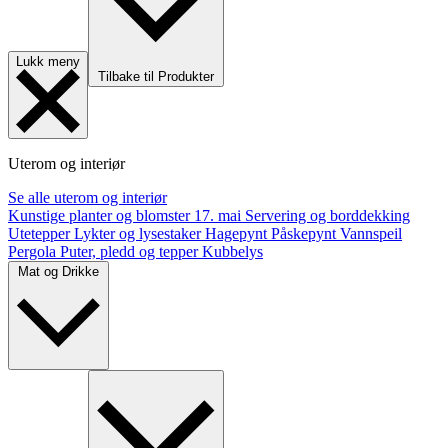
Lukk meny
Tilbake til Produkter
Uterom og interiør
Se alle uterom og interiør
Kunstige planter og blomster
17. mai
Servering og borddekking
Utetepper
Lykter og lysestaker
Hagepynt
Påskepynt
Vannspeil
Pergola
Puter, pledd og tepper
Kubbelys
Mat og Drikke