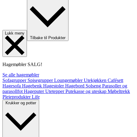
Lukk meny
Tilbake til Produkter
Hagemøbler
SALG!
Se alle hagemøbler
Sofagrupper
Spisegrupper
Loungemøbler
Utekjøkken
Cafésett
Hagesofa
Hagebenk
Hagestoler
Hagebord
Solseng
Parasoller og
parasollfot
Hageputer
Utetepper
Putekasse og uteskap
Møbeltrekk
Pleieprodukter
Life
Krukker og potter