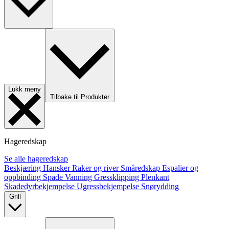
Lukk meny
Tilbake til Produkter
Hageredskap
Se alle hageredskap
Beskjæring
Hansker
Raker og river
Småredskap
Espalier og
oppbinding
Spade
Vanning
Gressklipping
Plenkant
Skadedyrbekjempelse
Ugressbekjempelse
Snørydding
Grill