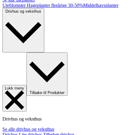
Uteblomster
Hageplanter flerårige
30-50%
Middelhavsplanter
Drivhus og veksthus
Lukk meny
Tilbake til Produkter
Drivhus og veksthus
Se alle drivhus og veksthus
Drivhus
Lite drivhus
Tilbehør drivhus