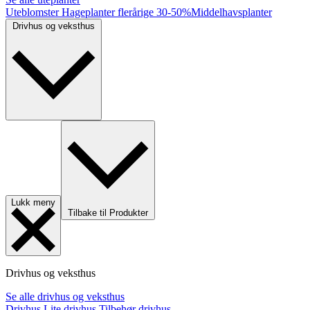
Uteblomster
Hageplanter flerårige
30-50%
Middelhavsplanter
Drivhus og veksthus
Lukk meny
Tilbake til Produkter
Drivhus og veksthus
Se alle drivhus og veksthus
Drivhus
Lite drivhus
Tilbehør drivhus