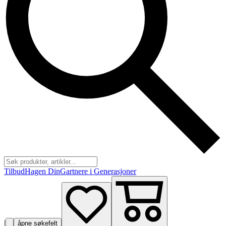
Tilbud
Hagen Din
Gartnere i Generasjoner
|
åpne søkefelt