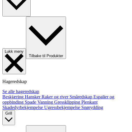
Lukk meny
Tilbake til Produkter
Hageredskap
Se alle hageredskap
Beskjæring
Hansker
Raker og river
Småredskap
Espalier og
oppbinding
Spade
Vanning
Gressklipping
Plenkant
Skadedyrbekjempelse
Ugressbekjempelse
Snørydding
Grill