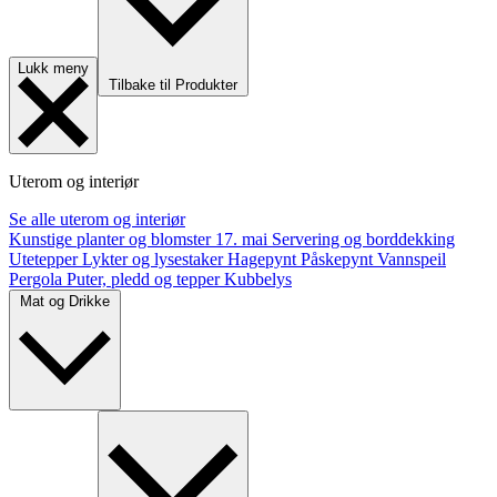
Lukk meny
Tilbake til Produkter
Uterom og interiør
Se alle uterom og interiør
Kunstige planter og blomster
17. mai
Servering og borddekking
Utetepper
Lykter og lysestaker
Hagepynt
Påskepynt
Vannspeil
Pergola
Puter, pledd og tepper
Kubbelys
Mat og Drikke