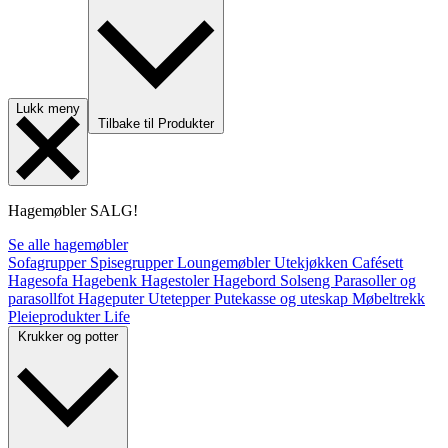
Lukk meny
Tilbake til Produkter
Hagemøbler
SALG!
Se alle hagemøbler
Sofagrupper
Spisegrupper
Loungemøbler
Utekjøkken
Cafésett
Hagesofa
Hagebenk
Hagestoler
Hagebord
Solseng
Parasoller og
parasollfot
Hageputer
Utetepper
Putekasse og uteskap
Møbeltrekk
Pleieprodukter
Life
Krukker og potter