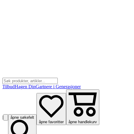
Tilbud
Hagen Din
Gartnere i Generasjoner
|
åpne søkefelt
åpne favoritter
åpne handlekurv