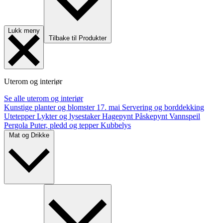
Lukk meny
Tilbake til Produkter
Uterom og interiør
Se alle uterom og interiør
Kunstige planter og blomster
17. mai
Servering og borddekking
Utetepper
Lykter og lysestaker
Hagepynt
Påskepynt
Vannspeil
Pergola
Puter, pledd og tepper
Kubbelys
Mat og Drikke