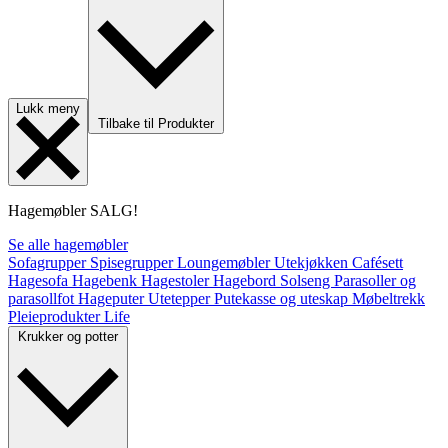
Lukk meny
Tilbake til Produkter
Hagemøbler
SALG!
Se alle hagemøbler
Sofagrupper
Spisegrupper
Loungemøbler
Utekjøkken
Cafésett
Hagesofa
Hagebenk
Hagestoler
Hagebord
Solseng
Parasoller og
parasollfot
Hageputer
Utetepper
Putekasse og uteskap
Møbeltrekk
Pleieprodukter
Life
Krukker og potter