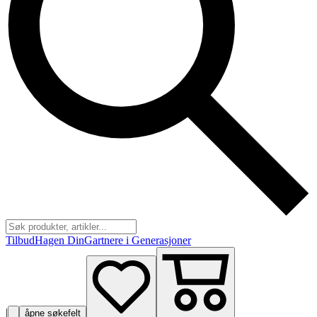
Tilbud
Hagen Din
Gartnere i Generasjoner
|
åpne søkefelt