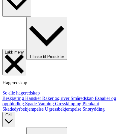
Lukk meny
Tilbake til Produkter
Hageredskap
Se alle hageredskap
Beskjæring
Hansker
Raker og river
Småredskap
Espalier og
oppbinding
Spade
Vanning
Gressklipping
Plenkant
Skadedyrbekjempelse
Ugressbekjempelse
Snørydding
Grill