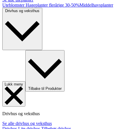
Uteblomster
Hageplanter flerårige
30-50%
Middelhavsplanter
Drivhus og veksthus
Lukk meny
Tilbake til Produkter
Drivhus og veksthus
Se alle drivhus og veksthus
Drivhus
Lite drivhus
Tilbehør drivhus