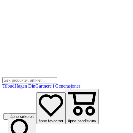
Tilbud
Hagen Din
Gartnere i Generasjoner
|
åpne søkefelt
åpne favoritter
åpne handlekurv