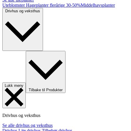
Uteblomster
Hageplanter flerårige
30-50%
Middelhavsplanter
Drivhus og veksthus
Lukk meny
Tilbake til Produkter
Drivhus og veksthus
Se alle drivhus og veksthus
Drivhus
Lite drivhus
Tilbehør drivhus