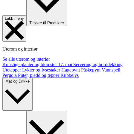
Lukk meny
Tilbake til Produkter
Uterom og interiør
Se alle uterom og interiør
Kunstige planter og blomster
17. mai
Servering og borddekking
Utetepper
Lykter og lysestaker
Hagepynt
Påskepynt
Vannspeil
Pergola
Puter, pledd og tepper
Kubbelys
Mat og Drikke