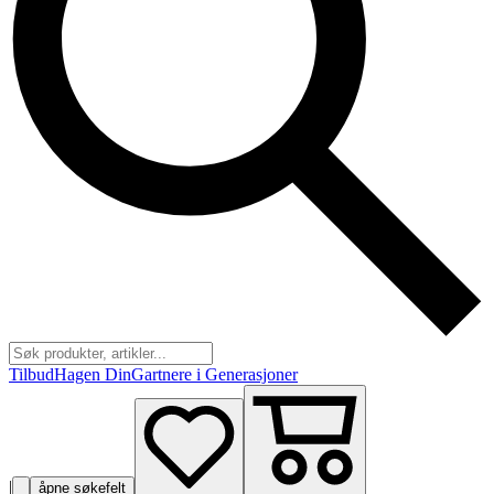
Tilbud
Hagen Din
Gartnere i Generasjoner
|
åpne søkefelt