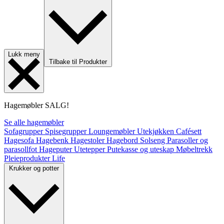
Lukk meny
Tilbake til Produkter
Hagemøbler
SALG!
Se alle hagemøbler
Sofagrupper
Spisegrupper
Loungemøbler
Utekjøkken
Cafésett
Hagesofa
Hagebenk
Hagestoler
Hagebord
Solseng
Parasoller og
parasollfot
Hageputer
Utetepper
Putekasse og uteskap
Møbeltrekk
Pleieprodukter
Life
Krukker og potter