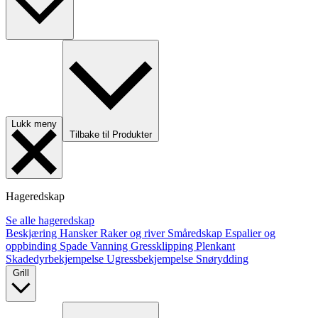
Lukk meny
Tilbake til Produkter
Hageredskap
Se alle hageredskap
Beskjæring
Hansker
Raker og river
Småredskap
Espalier og
oppbinding
Spade
Vanning
Gressklipping
Plenkant
Skadedyrbekjempelse
Ugressbekjempelse
Snørydding
Grill