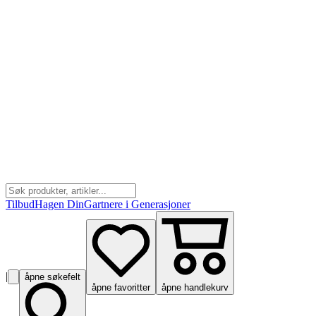
Tilbud
Hagen Din
Gartnere i Generasjoner
|
åpne søkefelt
åpne favoritter
åpne handlekurv