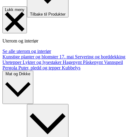
Lukk meny
Tilbake til Produkter
Uterom og interiør
Se alle uterom og interiør
Kunstige planter og blomster
17. mai
Servering og borddekking
Utetepper
Lykter og lysestaker
Hagepynt
Påskepynt
Vannspeil
Pergola
Puter, pledd og tepper
Kubbelys
Mat og Drikke