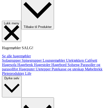
Lukk meny
Tilbake til Produkter
Hagemøbler
SALG!
Se alle hagemøbler
Sofagrupper
Spisegrupper
Loungemøbler
Utekjøkken
Cafésett
Hagesofa
Hagebenk
Hagestoler
Hagebord
Solseng
Parasoller og
parasollfot
Hageputer
Utetepper
Putekasse og uteskap
Møbeltrekk
Pleieprodukter
Life
Dyrke selv