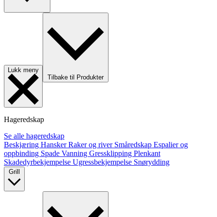
Lukk meny
Tilbake til Produkter
Hageredskap
Se alle hageredskap
Beskjæring
Hansker
Raker og river
Småredskap
Espalier og
oppbinding
Spade
Vanning
Gressklipping
Plenkant
Skadedyrbekjempelse
Ugressbekjempelse
Snørydding
Grill