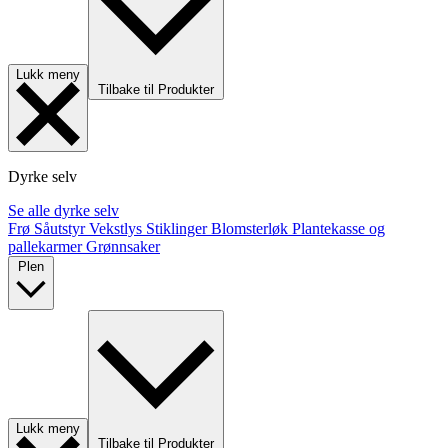
Lukk meny
Tilbake til Produkter
Dyrke selv
Se alle dyrke selv
Frø
Såutstyr
Vekstlys
Stiklinger
Blomsterløk
Plantekasse og
pallekarmer
Grønnsaker
Plen
Lukk meny
Tilbake til Produkter