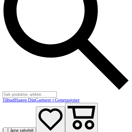
Tilbud
Hagen Din
Gartnere i Generasjoner
|
åpne søkefelt