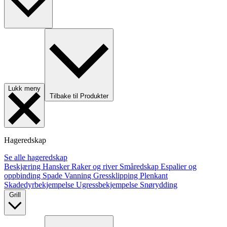
Lukk meny
Tilbake til Produkter
Hageredskap
Se alle hageredskap
Beskjæring
Hansker
Raker og river
Småredskap
Espalier og
oppbinding
Spade
Vanning
Gressklipping
Plenkant
Skadedyrbekjempelse
Ugressbekjempelse
Snørydding
Grill