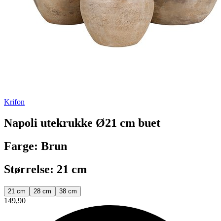
Krifon
Napoli utekrukke Ø21 cm buet
Farge: Brun
Størrelse: 21 cm
21 cm
28 cm
38 cm
149,90