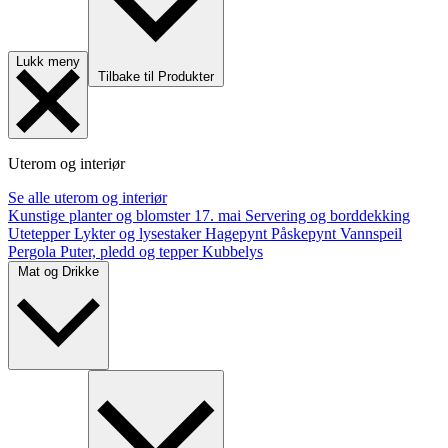
Lukk meny
Tilbake til Produkter
Uterom og interiør
Se alle uterom og interiør
Kunstige planter og blomster
17. mai
Servering og borddekking
Utetepper
Lykter og lysestaker
Hagepynt
Påskepynt
Vannspeil
Pergola
Puter, pledd og tepper
Kubbelys
Mat og Drikke