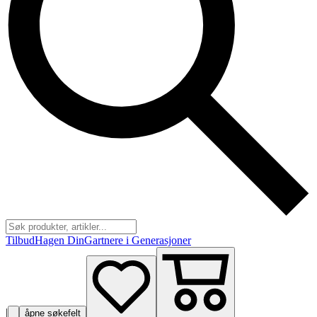
Tilbud
Hagen Din
Gartnere i Generasjoner
|
åpne søkefelt