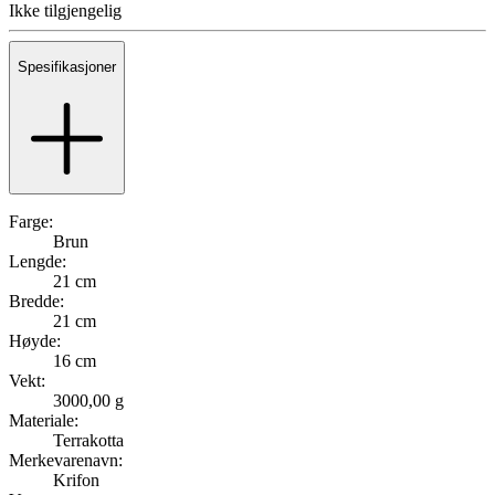
Ikke tilgjengelig
Spesifikasjoner
Farge:
Brun
Lengde:
21 cm
Bredde:
21 cm
Høyde:
16 cm
Vekt:
3000,00 g
Materiale:
Terrakotta
Merkevarenavn:
Krifon