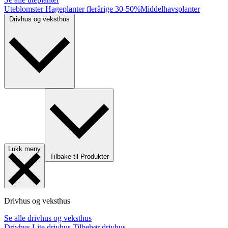
Uteblomster
Hageplanter flerårige
30-50%
Middelhavsplanter
Drivhus og veksthus
Lukk meny
Tilbake til Produkter
Drivhus og veksthus
Se alle drivhus og veksthus
Drivhus
Lite drivhus
Tilbehør drivhus