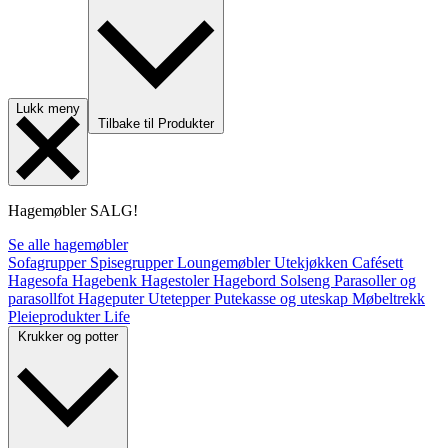
Lukk meny
Tilbake til Produkter
Hagemøbler
SALG!
Se alle hagemøbler
Sofagrupper
Spisegrupper
Loungemøbler
Utekjøkken
Cafésett
Hagesofa
Hagebenk
Hagestoler
Hagebord
Solseng
Parasoller og
parasollfot
Hageputer
Utetepper
Putekasse og uteskap
Møbeltrekk
Pleieprodukter
Life
Krukker og potter