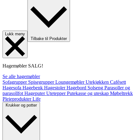
Lukk meny
Tilbake til Produkter
Hagemøbler
SALG!
Se alle hagemøbler
Sofagrupper
Spisegrupper
Loungemøbler
Utekjøkken
Cafésett
Hagesofa
Hagebenk
Hagestoler
Hagebord
Solseng
Parasoller og
parasollfot
Hageputer
Utetepper
Putekasse og uteskap
Møbeltrekk
Pleieprodukter
Life
Krukker og potter