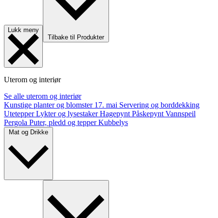
Lukk meny
Tilbake til Produkter
Uterom og interiør
Se alle uterom og interiør
Kunstige planter og blomster
17. mai
Servering og borddekking
Utetepper
Lykter og lysestaker
Hagepynt
Påskepynt
Vannspeil
Pergola
Puter, pledd og tepper
Kubbelys
Mat og Drikke