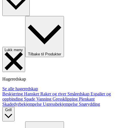
Lukk meny
Tilbake til Produkter
Hageredskap
Se alle hageredskap
Beskjæring
Hansker
Raker og river
Småredskap
Espalier og
oppbinding
Spade
Vanning
Gressklipping
Plenkant
Skadedyrbekjempelse
Ugressbekjempelse
Snørydding
Grill