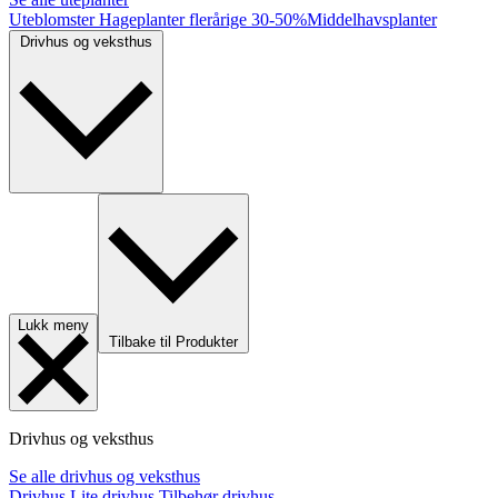
Uteblomster
Hageplanter flerårige
30-50%
Middelhavsplanter
Drivhus og veksthus
Lukk meny
Tilbake til Produkter
Drivhus og veksthus
Se alle drivhus og veksthus
Drivhus
Lite drivhus
Tilbehør drivhus