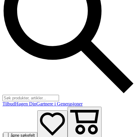
Tilbud
Hagen Din
Gartnere i Generasjoner
|
åpne søkefelt