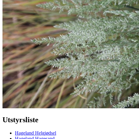
Utstyrsliste
Hageland Helgjødsel
Hageland Hagesand