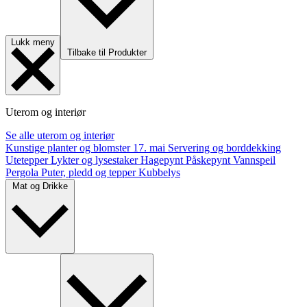
Lukk meny
Tilbake til Produkter
Uterom og interiør
Se alle uterom og interiør
Kunstige planter og blomster
17. mai
Servering og borddekking
Utetepper
Lykter og lysestaker
Hagepynt
Påskepynt
Vannspeil
Pergola
Puter, pledd og tepper
Kubbelys
Mat og Drikke