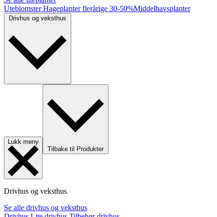
Uteblomster
Hageplanter flerårige
30-50%
Middelhavsplanter
Drivhus og veksthus
Lukk meny
Tilbake til Produkter
Drivhus og veksthus
Se alle drivhus og veksthus
Drivhus
Lite drivhus
Tilbehør drivhus