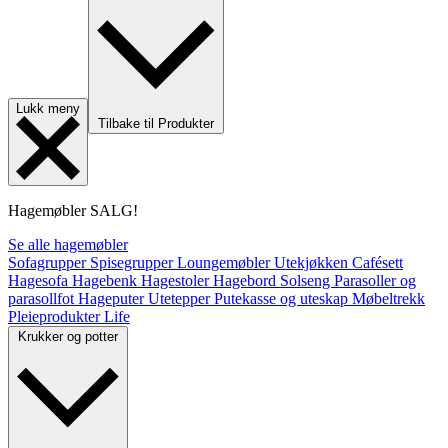
Lukk meny
Tilbake til Produkter
Hagemøbler
SALG!
Se alle hagemøbler
Sofagrupper
Spisegrupper
Loungemøbler
Utekjøkken
Cafésett
Hagesofa
Hagebenk
Hagestoler
Hagebord
Solseng
Parasoller og
parasollfot
Hageputer
Utetepper
Putekasse og uteskap
Møbeltrekk
Pleieprodukter
Life
Krukker og potter