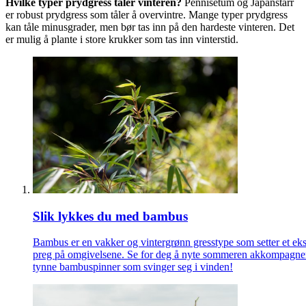
Hvilke typer prydgress tåler vinteren?
Pennisetum og Japanstarr
er robust prydgress som tåler å overvintre. Mange typer prydgress
kan tåle minusgrader, men bør tas inn på den hardeste vinteren. Det
er mulig å plante i store krukker som tas inn vinterstid.
Slik lykkes du med bambus
Bambus er en vakker og vintergrønn gresstype som setter et eks
preg på omgivelsene. Se for deg å nyte sommeren akkompagner
tynne bambuspinner som svinger seg i vinden!