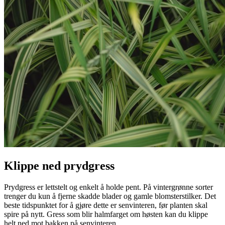
Klippe ned prydgress
Prydgress er lettstelt og enkelt å holde pent. På vintergrønne sorter
trenger du kun å fjerne skadde blader og gamle blomsterstilker. Det
beste tidspunktet for å gjøre dette er senvinteren, før planten skal
spire på nytt. Gress som blir halmfarget om høsten kan du klippe
helt ned mot bakken på senvinteren.