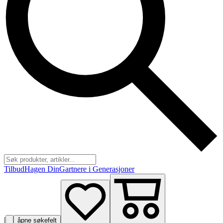
Tilbud
Hagen Din
Gartnere i Generasjoner
|
åpne søkefelt