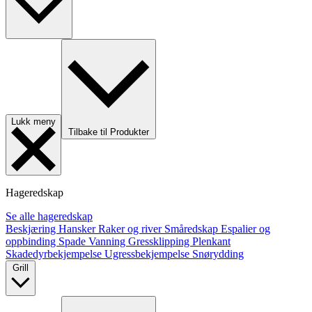
Lukk meny
Tilbake til Produkter
Hageredskap
Se alle hageredskap
Beskjæring
Hansker
Raker og river
Småredskap
Espalier og
oppbinding
Spade
Vanning
Gressklipping
Plenkant
Skadedyrbekjempelse
Ugressbekjempelse
Snørydding
Grill