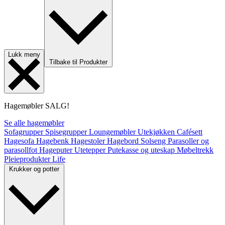
Lukk meny
Tilbake til Produkter
Hagemøbler
SALG!
Se alle hagemøbler
Sofagrupper
Spisegrupper
Loungemøbler
Utekjøkken
Cafésett
Hagesofa
Hagebenk
Hagestoler
Hagebord
Solseng
Parasoller og
parasollfot
Hageputer
Utetepper
Putekasse og uteskap
Møbeltrekk
Pleieprodukter
Life
Krukker og potter