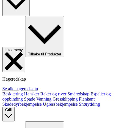
Lukk meny
Tilbake til Produkter
Hageredskap
Se alle hageredskap
Beskjæring
Hansker
Raker og river
Småredskap
Espalier og
oppbinding
Spade
Vanning
Gressklipping
Plenkant
Skadedyrbekjempelse
Ugressbekjempelse
Snørydding
Grill