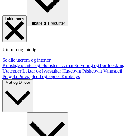
Lukk meny
Tilbake til Produkter
Uterom og interiør
Se alle uterom og interiør
Kunstige planter og blomster
17. mai
Servering og borddekking
Utetepper
Lykter og lysestaker
Hagepynt
Påskepynt
Vannspeil
Pergola
Puter, pledd og tepper
Kubbelys
Mat og Drikke