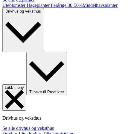
Uteblomster
Hageplanter flerårige
30-50%
Middelhavsplanter
Drivhus og veksthus
Lukk meny
Tilbake til Produkter
Drivhus og veksthus
Se alle drivhus og veksthus
Drivhus
Lite drivhus
Tilbehør drivhus