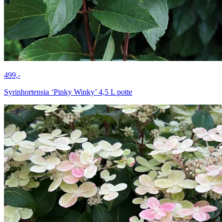
499,-
Syrinhortensia ‘Pinky Winky’ 4,5 L potte