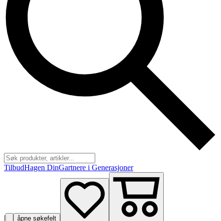
Tilbud
Hagen Din
Gartnere i Generasjoner
|
åpne søkefelt