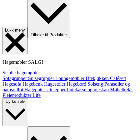
Lukk meny
Tilbake til Produkter
Hagemøbler
SALG!
Se alle hagemøbler
Sofagrupper
Spisegrupper
Loungemøbler
Utekjøkken
Cafésett
Hagesofa
Hagebenk
Hagestoler
Hagebord
Solseng
Parasoller og
parasollfot
Hageputer
Utetepper
Putekasse og uteskap
Møbeltrekk
Pleieprodukter
Life
Dyrke selv