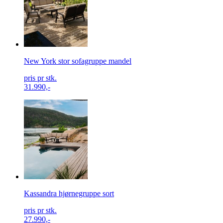
New York stor sofagruppe mandel
pris pr stk.
31.990,-
Kassandra hjørnegruppe sort
pris pr stk.
27.990,-