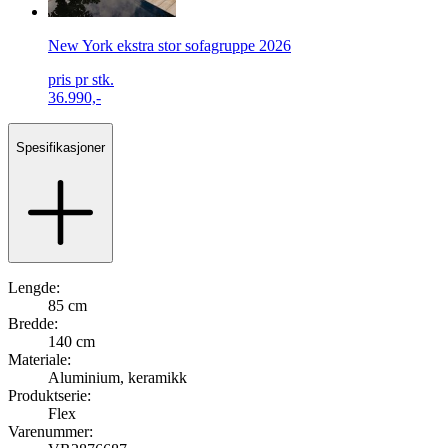
New York ekstra stor sofagruppe 2026
pris pr stk.
36.990,-
Spesifikasjoner
Lengde:
85 cm
Bredde:
140 cm
Materiale:
Aluminium, keramikk
Produktserie:
Flex
Varenummer: