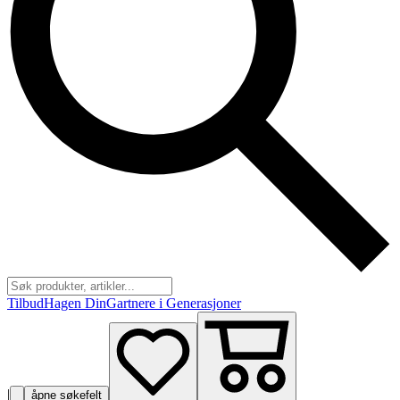
Tilbud
Hagen Din
Gartnere i Generasjoner
|
åpne søkefelt