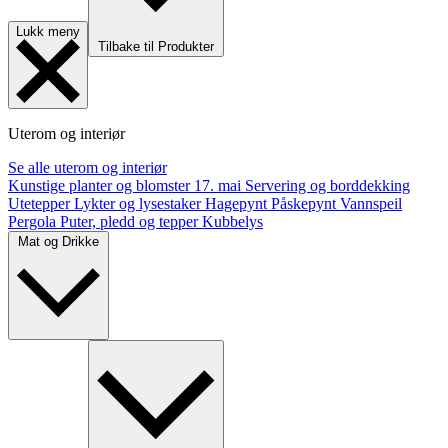
Lukk meny
Tilbake til Produkter
Uterom og interiør
Se alle uterom og interiør
Kunstige planter og blomster
17. mai
Servering og borddekking
Utetepper
Lykter og lysestaker
Hagepynt
Påskepynt
Vannspeil
Pergola
Puter, pledd og tepper
Kubbelys
Mat og Drikke