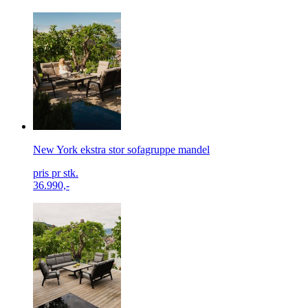
New York ekstra stor sofagruppe mandel
pris pr stk.
36.990,-