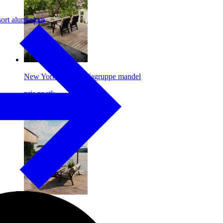
sort aluminium
New York 2-seter sofagruppe mandel
pris pr stk.
23.990,-