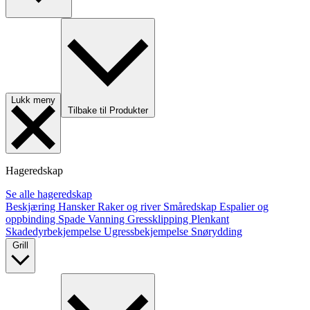
Lukk meny
Tilbake til Produkter
Hageredskap
Se alle hageredskap
Beskjæring
Hansker
Raker og river
Småredskap
Espalier og
oppbinding
Spade
Vanning
Gressklipping
Plenkant
Skadedyrbekjempelse
Ugressbekjempelse
Snørydding
Grill