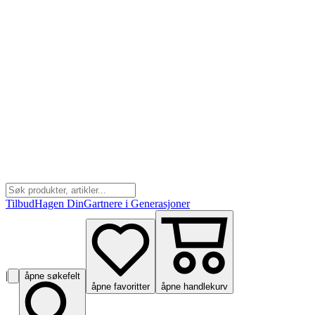
Tilbud
Hagen Din
Gartnere i Generasjoner
|
åpne søkefelt
åpne favoritter
åpne handlekurv