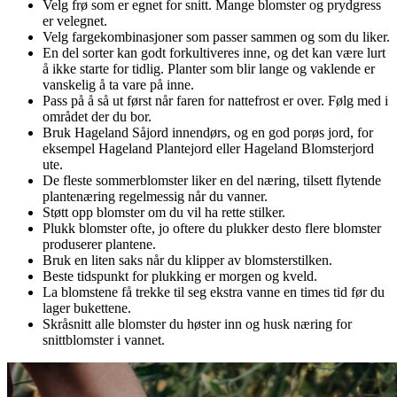
Velg frø som er egnet for snitt. Mange blomster og prydgress
er velegnet.
Velg fargekombinasjoner som passer sammen og som du liker.
En del sorter kan godt forkultiveres inne, og det kan være lurt
å ikke starte for tidlig. Planter som blir lange og vaklende er
vanskelig å ta vare på inne.
Pass på å så ut først når faren for nattefrost er over. Følg med i
området der du bor.
Bruk Hageland Såjord innendørs, og en god porøs jord, for
eksempel Hageland Plantejord eller Hageland Blomsterjord
ute.
De fleste sommerblomster liker en del næring, tilsett flytende
plantenæring regelmessig når du vanner.
Støtt opp blomster om du vil ha rette stilker.
Plukk blomster ofte, jo oftere du plukker desto flere blomster
produserer plantene.
Bruk en liten saks når du klipper av blomsterstilken.
Beste tidspunkt for plukking er morgen og kveld.
La blomstene få trekke til seg ekstra vanne en times tid før du
lager bukettene.
Skråsnitt alle blomster du høster inn og husk næring for
snittblomster i vannet.