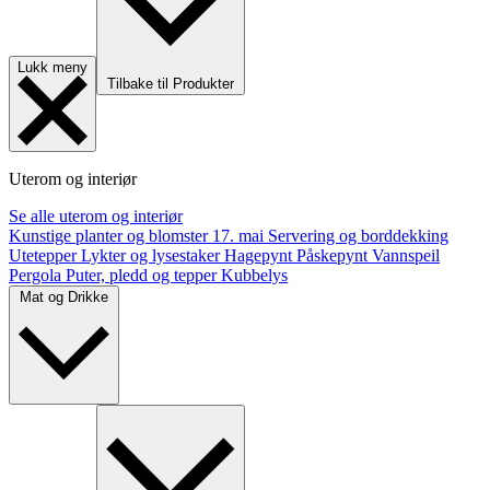
Lukk meny
Tilbake til Produkter
Uterom og interiør
Se alle uterom og interiør
Kunstige planter og blomster
17. mai
Servering og borddekking
Utetepper
Lykter og lysestaker
Hagepynt
Påskepynt
Vannspeil
Pergola
Puter, pledd og tepper
Kubbelys
Mat og Drikke