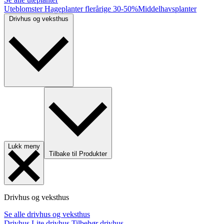
Uteblomster
Hageplanter flerårige
30-50%
Middelhavsplanter
Drivhus og veksthus
Lukk meny
Tilbake til Produkter
Drivhus og veksthus
Se alle drivhus og veksthus
Drivhus
Lite drivhus
Tilbehør drivhus