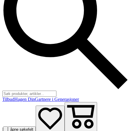
Tilbud
Hagen Din
Gartnere i Generasjoner
|
åpne søkefelt