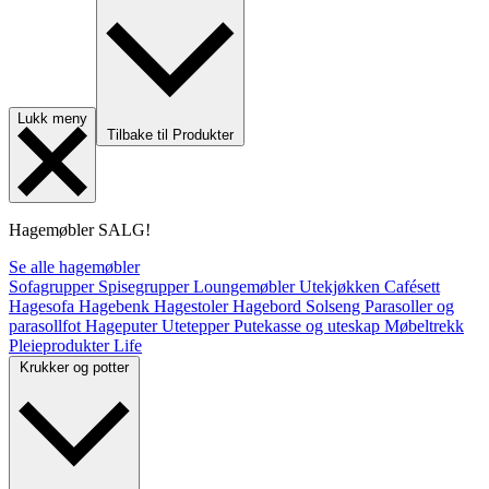
Lukk meny
Tilbake til Produkter
Hagemøbler
SALG!
Se alle hagemøbler
Sofagrupper
Spisegrupper
Loungemøbler
Utekjøkken
Cafésett
Hagesofa
Hagebenk
Hagestoler
Hagebord
Solseng
Parasoller og
parasollfot
Hageputer
Utetepper
Putekasse og uteskap
Møbeltrekk
Pleieprodukter
Life
Krukker og potter