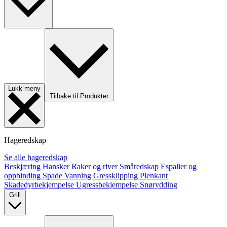
Lukk meny
Tilbake til Produkter
Hageredskap
Se alle hageredskap
Beskjæring
Hansker
Raker og river
Småredskap
Espalier og
oppbinding
Spade
Vanning
Gressklipping
Plenkant
Skadedyrbekjempelse
Ugressbekjempelse
Snørydding
Grill