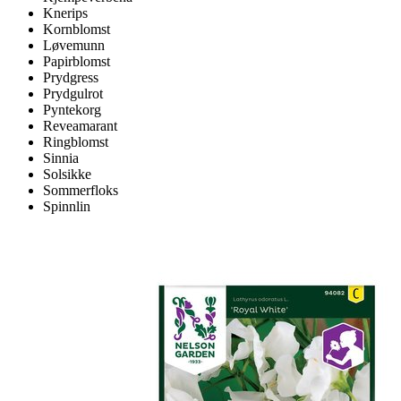
Knerips
Kornblomst
Løvemunn
Papirblomst
Prydgress
Prydgulrot
Pyntekorg
Reveamarant
Ringblomst
Sinnia
Solsikke
Sommerfloks
Spinnlin