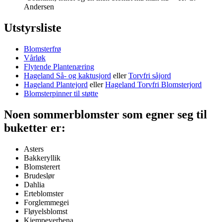
Andersen
Utstyrsliste
Blomsterfrø
Vårløk
Flytende Plantenæring
Hageland Så- og kaktusjord
eller
Torvfri såjord
Hageland Plantejord
eller
Hageland Torvfri Blomsterjord
Blomsterpinner til støtte
Noen sommerblomster som egner seg til
buketter er:
Asters
Bakkeryllik
Blomsterert
Brudeslør
Dahlia
Erteblomster
Forglemmegei
Fløyelsblomst
Kjempeverbena