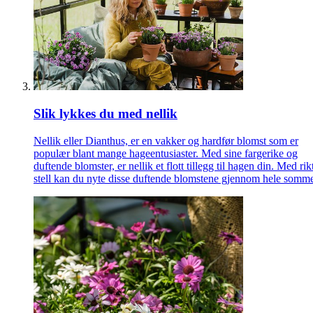
Slik lykkes du med nellik
Nellik eller Dianthus, er en vakker og hardfør blomst som er
populær blant mange hageentusiaster. Med sine fargerike og
duftende blomster, er nellik et flott tillegg til hagen din. Med rik
stell kan du nyte disse duftende blomstene gjennom hele somm