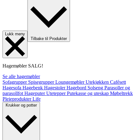
Lukk meny
Tilbake til Produkter
Hagemøbler
SALG!
Se alle hagemøbler
Sofagrupper
Spisegrupper
Loungemøbler
Utekjøkken
Cafésett
Hagesofa
Hagebenk
Hagestoler
Hagebord
Solseng
Parasoller og
parasollfot
Hageputer
Utetepper
Putekasse og uteskap
Møbeltrekk
Pleieprodukter
Life
Krukker og potter