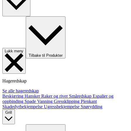
Lukk meny
Tilbake til Produkter
Hageredskap
Se alle hageredskap
Beskjæring
Hansker
Raker og river
Småredskap
Espalier og
oppbinding
Spade
Vanning
Gressklipping
Plenkant
Skadedyrbekjempelse
Ugressbekjempelse
Snørydding
Grill