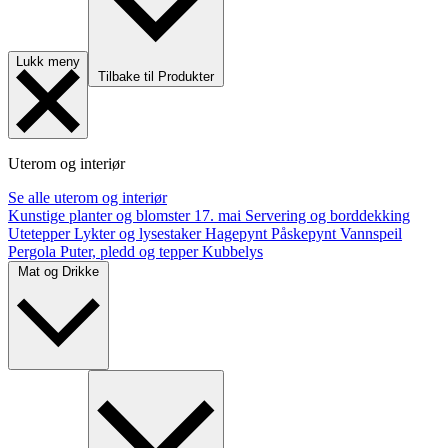
Lukk meny
Tilbake til Produkter
Uterom og interiør
Se alle uterom og interiør
Kunstige planter og blomster
17. mai
Servering og borddekking
Utetepper
Lykter og lysestaker
Hagepynt
Påskepynt
Vannspeil
Pergola
Puter, pledd og tepper
Kubbelys
Mat og Drikke