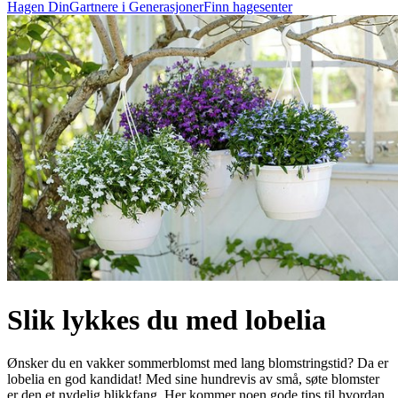
Hagen Din
Gartnere i Generasjoner
Finn hagesenter
Slik lykkes du med lobelia
Ønsker du en vakker sommerblomst med lang blomstringstid? Da er
lobelia en god kandidat! Med sine hundrevis av små, søte blomster
er den et nydelig blikkfang. Her kommer noen gode tips til hvordan