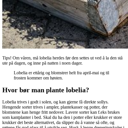
Tips! Om våren, må lobelia herdes før den settes ut ved å la den stå
ute på dagen, og inne på natten i noen dager.
Lobelia er ettårig og blomstrer helt fra april-mai og til
frosten kommer om høsten.
Hvor bør man plante lobelia?
Lobelia trives i godt i solen, og kan gjerne få direkte sollys.
Hengende sorter trives i ampler, plantekasser og potter, der
blomstene kan henge fritt nedover. Lavere sorter kan f.eks brukes
som kantplanter i bed. Skal du ha den i potter eller krukker er store
krukker det beste alternativet, da slipper du å vanne så ofte, og
røttene får god plass til å utvikle seg. Husk å legge dreneringskuler i