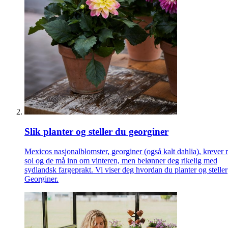
Slik planter og steller du georginer
Mexicos nasjonalblomster, georginer (også kalt dahlia), krever
sol og de må inn om vinteren, men belønner deg rikelig med
sydlandsk fargeprakt. Vi viser deg hvordan du planter og steller
Georginer.