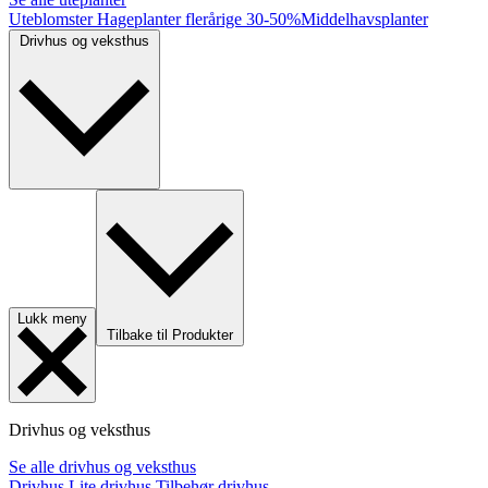
Uteblomster
Hageplanter flerårige
30-50%
Middelhavsplanter
Drivhus og veksthus
Lukk meny
Tilbake til Produkter
Drivhus og veksthus
Se alle drivhus og veksthus
Drivhus
Lite drivhus
Tilbehør drivhus