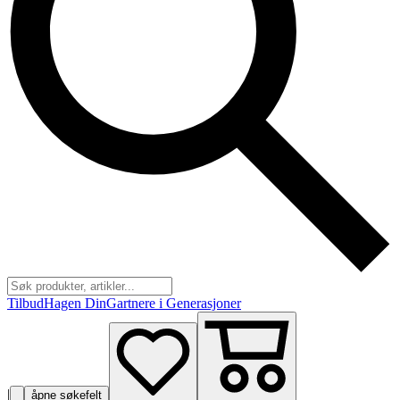
Tilbud
Hagen Din
Gartnere i Generasjoner
|
åpne søkefelt