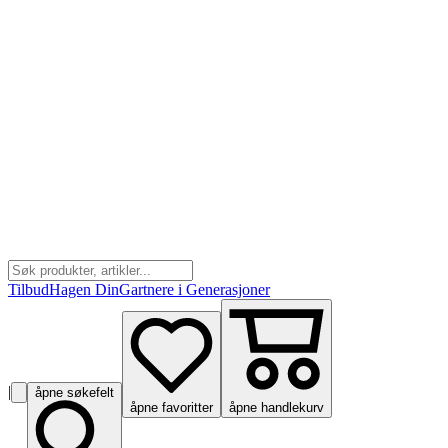
Tilbud
Hagen Din
Gartnere i Generasjoner
|
åpne søkefelt
åpne favoritter
åpne handlekurv